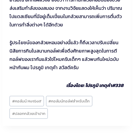
ส่งเสริมกำลังของสมอง จากงานวิจัยแสดงให้เห็นว่า ปริมาณ
โปแตสเซียมที่มีอยู่เต็มเปี่ยมในกล้วยสามารถเพิ่มการตื่นตัว
ในการทำสิ่งต่างๆ ได้อีกด้วย
รู้ประโยชน์ของกล้วยหอมอย่างนี้แล้ว ก็ถึงเวลาปรับเปลี่ยน
นิสัยการกินในสนามกอล์ฟเพื่อดึงศักยภาพสูงสุดในการตี
กอล์ฟของเรากันแล้วใช่ไหมครับเด็กๆ แล้วพบกันใหม่ฉบับ
หน้ากับผม โปรภูมิ เกตุคำ สวัสดีครับ
เรื่องโดย: โปรภูมิ เกตุคำ#338
Post
#
คอลัมน์ HotGolf
#
คอลัมน์กอล์ฟสำหรับเด็ก
Tags:
#
ปลอกกล้วยเข้าปาก