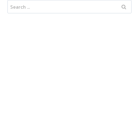
Search
for: