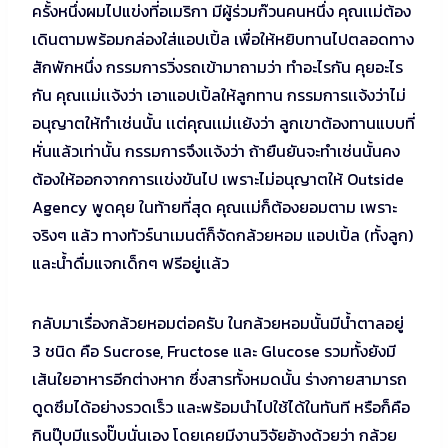
ครั้งหนึ่งผมไปแข่งที่อเมริกา มีผู้ร่วมก๊วนคนหนึ่ง คุณเเม่ต้อง
เดินตามพร้อมกล่องใส่แอปเปิ้ล เพื่อให้หยิบทานไปตลอดทาง
สักพักหนึ่ง กรรมการวิ่งรถเข้ามาถามว่า ทำอะไรกัน คุยอะไร
กัน คุณเเม่เเจ้งว่า เอาแอปเปิ้ลให้ลูกทาน กรรมการเเจ้งว่าไม่
อนุญาตให้ทำเช่นนั้น เเต่คุณเเม่เเย้งว่า ลูกเขาต้องทานแบบที่
หั่นแล้วเท่านั้น กรรมการจึงเเจ้งว่า ถ้ายืนยันจะทำเช่นนั้นคง
ต้องให้ออกจากการเเข่งขันไป เพราะไม่อนุญาตให้ Outside
Agency พูดคุย ในท้ายที่สุด คุณเเม่ก็ต้องยอมตาม เพราะ
จริงๆ แล้ว ทางทัวร์นาเมนต์ก็จัดกล้วยหอม แอปเปิ้ล (ทั้งลูก)
และน้ำดื่มแจกเด็กๆ ฟรีอยู่เเล้ว
กลับมาเรื่องกล้วยหอมต่อครับ ในกล้วยหอมนั้นมีน้ำตาลอยู่
3 ชนิด คือ Sucrose, Fructose และ Glucose รวมทั้งยังมี
เส้นใยอาหารอีกต่างหาก ซึ่งสารทั้งหมดนั้น ร่างกายสามารถ
ดูดซึมได้อย่างรวดเร็ว และพร้อมนำไปใช้ได้ในทันที หรือก็คือ
กินปุ๊บมีแรงปั๊บนั่นเอง โดยเคยมีงานวิจัยอ้างด้วยว่า กล้วย