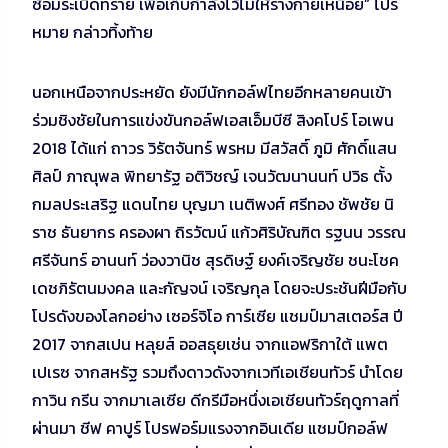
ซ้อมระเบิดทราย เพื่อเก็บกำลังไว้ไม่ให้ร่างกายเหนื่อย” โปร
หมาย กล่าวทิ้งท้าย
นอกเหนือจากประหยัด ยังมีนักกอล์ฟไทยอีกหลายคนเข้า
ร่วมชิงชัยในการแข่งขันกอล์ฟเอสเอ็มบีซี สิงคโปร์ โอเพน
2018 ได้แก่ ถาวร วิรัตจันทร์ พรหม มีสวัสดิ์ ภูมิ ศักดิ์แสน
ศิลป์ ภาณุพล พิทยารัฐ อติวิชญ์ เจนวัฒนานนท์ ปวิธ ตั้ง
กมลประเสริฐ แดนไทย บุญมา เนติพงศ์ ศรีทอง ชัพชัย นิ
ราช ธันยากร ครองผา ถิรวัฒน์ แก้วศิริบัณฑิต รฐนน วรรณ
ศรีจันทร์ อานนท์ ว่องวานิช สุรดิษฐ์ ยงค์เจริญชัย ชนะโชค
เดชภิรัตนมงคล และกัญจน์ เจริญกุล โดยจะประชันฝีมือกับ
โปรดังของโลกอย่าง เซอร์จิโอ การ์เซีย แชมป์มาสเตอร์ส ปี
2017 จากสเปน หลุยส์ ออสธุยเช่น จากแอฟริกาใต้ แพต
เปเรซ จากสหรัฐ รวมถึงดาวดังจากเวทีเอเชียนทัวร์ นำโดย
กาวิน กรีน จากมาเลเซีย ดีกรีมือหนึ่งเอเชียนทัวร์ฤดูกาลที่
ผ่านมา ชีฟ คาปูร์ โปรฟอร์มแรงจากอินเดีย แชมป์กอล์ฟ