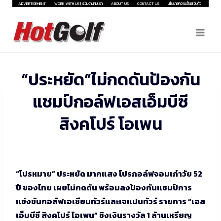
Skip
ADVERTISEMENT
WORK WITH US | ร่วมงานกับเรา
ABOUT US
CONTACT US
นโยบายความเป็นส่วนตัว
to
content
“ประหยัด”ไม่กดดันป้องกัน
แชมป์กอล์ฟเอสเอ็มบีซี
สิงคโปร์ โอเพน
“โปรหมาย” ประหยัด มากแสง โปรกอล์ฟจอมเก๋าวัย 52
ปี ของไทย เผยไม่กดดัน พร้อมลงป้องกันแชมป์การ
แข่งขันกอล์ฟเอเชียนทัวร์และเจแปนทัวร์ รายการ “เอส
เอ็มบีซี สิงคโปร์ โอเพน” ชิงเงินรางวัล 1 ล้านเหรียญ