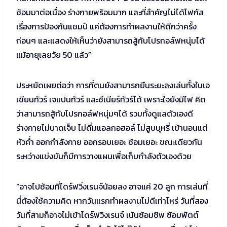
ซ้อมมาต่อเนื่อง ร่างกายพร้อมมาก และที่สำคัญไม่ได้โฟกัส
เรื่องการป้องกันแชมป์ แค่ต้องการทำผลงานให้ดีกว่าครั้ง
ก่อนๆ และแสดงให้เห็นว่ายังสามารถสู้กับโปรกอล์ฟหนุ่มได้
แม้อายุเลยวัย 50 แล้ว”
ประหยัดเผยต่อว่า การที่ตนยังสามารถยืนระยะลงเล่นทั้งในเอ
เชียนทัวร์ เจแปนทัวร์ และซีเนียร์ทัวร์ได้ เพราะใจยังมีไฟ คิด
ว่าสามารถสู้กับโปรกอล์ฟหนุ่มๆได้ รวมทั้งดูแลตัวเองดี
ร่างกายไม่บาดเจ็บ ไม่ดื่มแอลกอฮอล์ ไม่สูบบุหรี่ เข้านอนแต่
หัวค่ำ ออกกำลังกาย ออกรอบเยอะ ซ้อมเยอะ ขณะเดียวกัน
ระหว่างแข่งขันก็มีการวางแผนเพื่อเก็บกำลังตัวเองด้วย
“อาจไปซ้อมที่ไดร์ฟวิ่งเรนจ์น้อยลง อาจแค่ 20 ลูก การเล่นที่
นี่ต้องใช้ความคิด หากวันแรกทำผลงานไม่ดีเท่าไหร่ วันที่สอง
วันที่สามก็อาจไม่เข้าไดร์ฟวิงเรนจ์ เน้นซ้อมชิพ ซ้อมพัตต์