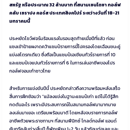
สหรัฐ หรือประมาณ 32 ล้านบาท ที่สนามเซนโตซา กอล์ฟ
คลับ เซราปง คอร์ส ประเทศสิงคโปร์ ระหว่างวันที่ 18-21
มกราคมนี้
ประหยัดโชว์ฟอร์มร้อนแรงในรอบสุดท้ายเมื่อปีที่แล้ว ก่อน
แซงเข้าป้ายผงาดคว้าแชมป์รายการนี้ไปครองโดยเฉือนชนะคู่
แข่งสโตรกเดียว ซึ่งถือเป็นแชมป์เอเชียนทัวร์รายการที่ 10
และแชมป์เจแปนทัวร์รายการที่ 6 ในการเล่นอาชีพของโปร
กอล์ฟจอมเก๋าชาวไทย
สำหรับการแข่งขันปีนี้ ประหยัดกล่าวถึงความพร้อมหลังเสร็จ
สิ้นการฝึกซ้อมว่า “แม้ลงแข่งในฐานะแชมป์เก่า แต่ไม่ได้รู้สึก
กดดันอะไร เพราะมีประสบการณ์ในสนามกอล์ฟมามากมาย
ลงเล่นมาเยอะ เตรียมพร้อมมาดี โดยหลังจบรายการกอล์ฟ
อาชีพถ้วยพระราชทานฯ ที่สนามฟีนิกซ์ โกลด์กอล์ฟ แอนด์
คันทรีคลับช่วงสิ้นปี ก็พักเพียง 1-2 วัน แล้วซ้อมต่อเลย และ