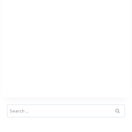
Search
for: