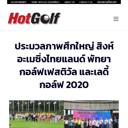
Skip
ADVERTISEMENT
WORK WITH US | ร่วมงานกับเรา
ABOUT US
CONTACT US
นโยบายความเป็นส่วนตัว
to
content
ประมวลภาพศึกใหญ่ สิงห์
อะเมซิ่งไทยแลนด์ พัทยา
กอล์ฟเฟสติวัล และเลดี้
กอล์ฟ 2020