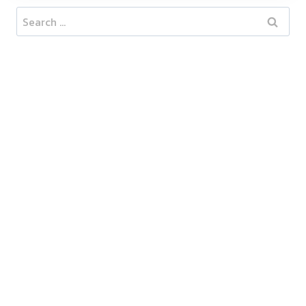
Search
for: