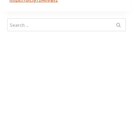
https://bit.ly/2MnVBYz
Search
for: