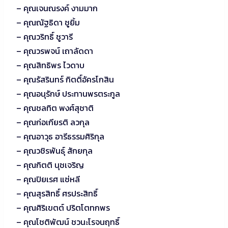
– คุณเจนณรงค์ งามมาก
– คุณณัฐธิดา ชูยิ้ม
– คุณวริทธิ์ ชูวารี
– คุณวรพจน์ เถาลัดดา
– คุณสิทธิพร ไวดาบ
– คุณรัสรินทร์ กิตติ์อัครโกสิน
– คุณอนุรักษ์ ประทานพรตระกูล
– คุณชลทิต พงศ์สุชาติ
– คุณก่อเกียรติ ลวกุล
– คุณอาวุธ อารีธรรมศิริกุล
– คุณวชิรพันธุ์ สักยกุล
– คุณกิตติ นุชเจริญ
– คุณปิยเรศ แซ่หลี
– คุณสุรสิทธิ์ ศรประสิทธิ์
– คุณศิริเขตต์ ปริตโตทกพร
– คุณโชติพัฒน์ ชวนะโรจนฤทธิ์