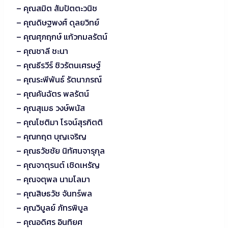
– คุณสมิต สัมปัตตะวนิช
– คุณดิษฐพงศ์ ดุลยวิทย์
– คุณศุภฤกษ์ แก้วกมลรัตน์
– คุณชาลี ชะนา
– คุณธีรวีร์ ชิวรัตนเศรษฐ์
– คุณระพีพันธ์ รัตนาภรณ์
– คุณคันฉัตร พลรัตน์
– คุณสุเมธ วงษ์พนัส
– คุณโชติมา โรจน์สุรกิตติ
– คุณกฤต บุญเจริญ
– คุณธวัชชัย นิทัศนจารุกุล
– คุณจาตุรนต์ เชิดเหรัญ
– คุณจตุพล นามโลมา
– คุณสิษธวัช จันทร์พล
– คุณวิบูลย์ ภัทรพิบูล
– คุณอดิศร อินทิยศ