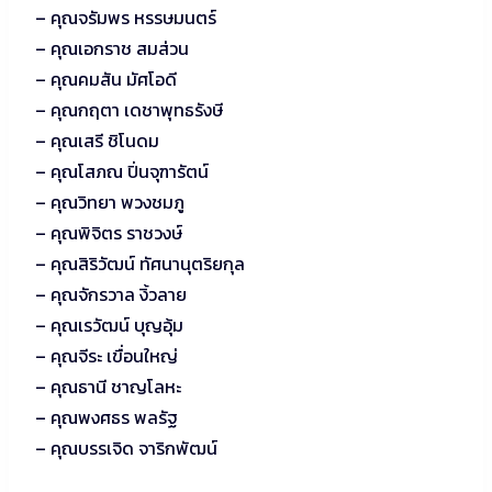
– คุณจรัมพร หรรษมนตร์
– คุณเอกราช สมส่วน
– คุณคมสัน มัศโอดี
– คุณกฤตา​ เดชาพุทธรังษี
– คุณเสรี ชิโนดม
– คุณโสภณ ปิ่นจุฑารัตน์
– คุณวิทยา พวงชมภู
– คุณพิจิตร ราชวงษ์
– คุณสิริวัฒน์ ทัศนานุตริยกุล
– คุณจักรวาล งิ้วลาย
– คุณเรวัฒน์ บุญอุ้ม
– คุณจีระ เขื่อนใหญ่
– คุณธานี ชาญโลหะ
– คุณพงศธร พลรัฐ
– คุณบรรเจิด จาริกพัฒน์