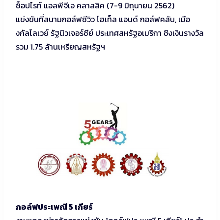
ช็อปไรท์ แอลพีจีเอ คลาสสิค (7-9 มิถุนายน 2562)
แข่งขันที่สนามกอล์ฟซีวิว โฮเท็ล แอนด์ กอล์ฟคลับ, เมือ
งกัลโลเวย์ รัฐนิวเจอร์ซีย์ ประเทศสหรัฐอเมริกา ชิงเงินรางวัล
รวม 1.75 ล้านเหรียญสหรัฐฯ
กอล์ฟประเพณี 5 เกียร์