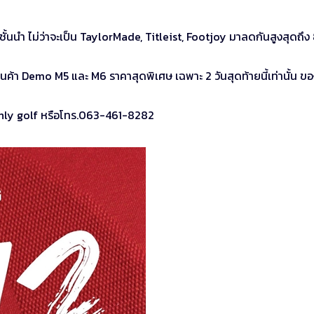
ชั้นนำ ไม่ว่าจะเป็น TaylorMade, Titleist, Footjoy มาลดกันสูงสุดถึ
้า Demo M5 และ M6 ราคาสุดพิเศษ เฉพาะ 2 วันสุดท้ายนี้เท่านั้น ขอ
ก Only golf หรือโทร.063-461-8282