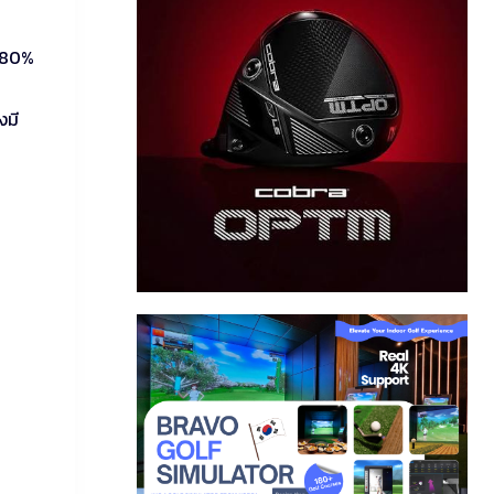
ง 80%
งมี