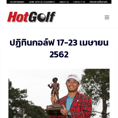
Skip
ADVERTISEMENT
WORK WITH US | ร่วมงานกับเรา
ABOUT US
CONTACT US
นโยบายความเป็นส่วนตัว
to
content
ปฏิทินกอล์ฟ 17-23 เมษายน
2562