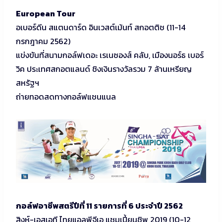
European Tour
อเบอร์ดีน สแตนดาร์ด อินเวสต์เม้นท์ สกอตติช (11-14
กรกฎาคม 2562)
แข่งขันที่สนามกอล์ฟเดอะ เรเนซองส์ คลับ, เมืองนอร์ธ เบอร์
วิค ประเทศสกอตแลนด์ ชิงเงินรางวัลรวม 7 ล้านเหรียญ
สหรัฐฯ
ถ่ายทอดสดทางกอล์ฟแชนแนล
กอล์ฟอาชีพสตรีปีที่ 11 รายการที่ 6 ประจำปี 2562
สิงห์-เอสเอที ไทยแอลพีจีเอ แชมเปี้ยนชิพ 2019 (10-12