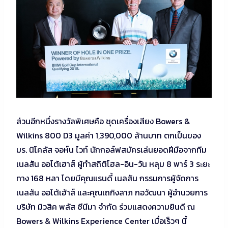
ส่วนอีกหนึ่งรางวัลพิเศษคือ ชุดเครื่องเสียง Bowers &
Wilkins 800 D3 มูลค่า 1,390,000 ล้านบาท ตกเป็นของ
มร. นิโคลัส จอห์น ไวท์ นักกอล์ฟสมัครเล่นยอดฝีมือจากทีม
เนลสัน ออโต้เฮาส์ ผู้ทำสถิติโฮล-อิน-วัน หลุม 8 พาร์ 3 ระยะ
ทาง 168 หลา โดยมีคุณแรนดี้ เนลสัน กรรมการผู้จัดการ
เนลสัน ออโต้เฮ้าส์ และคุณเถกิงลาภ กอวัฒนา ผู้อำนวยการ
บริษัท มิวสิค พลัส ซีนีมา จำกัด ร่วมแสดงความยินดี ณ
Bowers & Wilkins Experience Center เมื่อเร็วๆ นี้