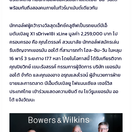
พร้อมกันถึงสองคนภายในทัวร์นาเม้นต์เดียวกัน
นักกอล์ฟผู้คว้ารางวัลสุดเอ็กซ์คลูซีฟเป็นรถยนต์บีเอ็
มดับเบิลยู X1 sDrive18i xLine มูลค่า 2,259,000 บาท ไป
ครอบครอง คือ คุณไตรรงค์ สวนมาลัย นักกอล์ฟสมัครเล่น
รับเชิญจากเยอรมัน ออโต้ ที่สามารถทำ โฮล-อิน-วัน ในหลุม
16 พาร์ 3 ระยะทาง 177 หลา โดยในโอกาสนี้ ได้รับเกียรติจาก
คุณปิยวิทย์ เขมะรังสรรค์ กรรมการผู้จัดการ บริษัท เยอรมัน
ออโต้ จำกัด และคุณองอาจ อรุณแสงโรจน์ ผู้อำนวยการฝ่าย
ขายและการตลาด บีเอ็มดับเบิลยู ไฟแนนเชียล เซอร์วิส
ประเทศไทย เข้าร่วมแสดงความยินดี ณ โชว์รูมเยอรมัน ออ
โต้ แจ้งวัฒนะ