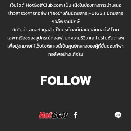
เว็บไซต์ HotGolfClub.com เป็นหนึ่งในช่องทางการนำเสนอ
ข่าวสารวงการกอล์ฟ เคียงข้างกับนิตยสาร HotGolf นิตยสาร
กอล์ฟรายปักษ์
ที่เน้นนำเสนอข้อมูลอันเป็นประโยชน์ต่อคนเล่นกอล์ฟ โดย
เฉพาะเรื่องของอุปกรณ์กอล์ฟ, บทความรีวิว และโปรโมชั่นต่างๆ
เพื่อมุ่งหมายให้เว็บไซต์แห่งนี้เป็นศูนย์กลางของผู้ที่ชื่นชอบกีฬา
กอล์ฟอย่างแท้จริง
FOLLOW