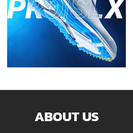
ABOUT US