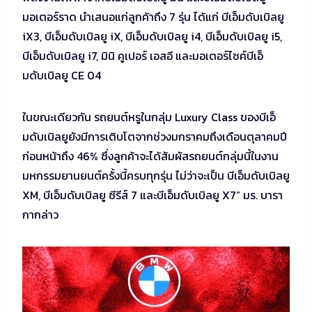
มอเตอร์ราด นำเสนอแก่ลูกค้าถึง 7 รุ่น ได้แก่ บีเอ็มดับเบิลยู
iX3, บีเอ็มดับเบิลยู iX, บีเอ็มดับเบิลยู i4, บีเอ็มดับเบิลยู i5,
บีเอ็มดับเบิลยู i7, มินิ คูเปอร์ เอสอี และมอเตอร์ไซค์บีเอ็
มดับเบิลยู CE 04
ในขณะเดียวกัน รถยนต์หรูในกลุ่ม Luxury Class ของบีเอ็
มดับเบิลยูยังมีการเติบโตจากช่วงมกราคมถึงเดือนตุลาคมปี
ก่อนหน้าถึง 46% ซึ่งลูกค้าจะได้สัมผัสรถยนต์กลุ่มนี้ในงาน
มหกรรมยานยนต์ครั้งนี้ครบทุกรุ่น ไม่ว่าจะเป็น บีเอ็มดับเบิลยู
XM, บีเอ็มดับเบิลยู ซีรีส์ 7 และบีเอ็มดับเบิลยู X7” มร. บารา
กากล่าว