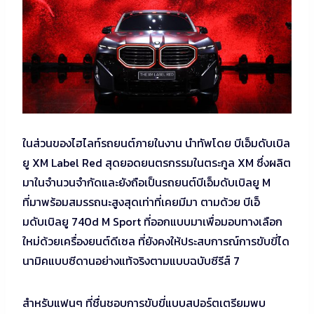
ในส่วนของไฮไลท์รถยนต์ภายในงาน นำทัพโดย บีเอ็มดับเบิล
ยู XM Label Red สุดยอดยนตรกรรมในตระกูล XM ซึ่งผลิต
มาในจำนวนจำกัดและยังถือเป็นรถยนต์บีเอ็มดับเบิลยู M
ที่มาพร้อมสมรรถนะสูงสุดเท่าที่เคยมีมา ตามด้วย บีเอ็
มดับเบิลยู 740d M Sport ที่ออกแบบมาเพื่อมอบทางเลือก
ใหม่ด้วยเครื่องยนต์ดีเซล ที่ยังคงให้ประสบการณ์การขับขี่ได
นามิคแบบซีดานอย่างแท้จริงตามแบบฉบับซีรีส์ 7
สำหรับแฟนๆ ที่ชื่นชอบการขับขี่แบบสปอร์ตเตรียมพบ