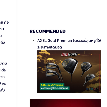
ทย คือ
้าน
RECOMMENDED
ไฮ
AXEL Gold Premiun ไดรเวอร์สุดหรูที่ให้
ถึง
ระยะทางสุดยอด
มผ่าน
ะดับ
การ
 ชุด
ส่ง