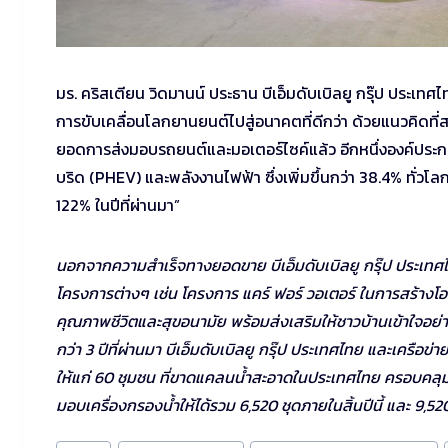
มร. คริสเตียน วิดมานน์ ประธาน บีเอ็มดับเบิลยู กรุ๊ป ประเทศไ
การขับเคลื่อนโลกยานยนต์ไปสู่อนาคตที่ดีกว่า ด้วยแนวคิดที่
ยอดการส่งมอบรถยนต์และมอเตอร์ไซค์แล้ว อีกหนึ่งองค์ประกอ
บริด (PHEV) และพลังงานไฟฟ้า ซึ่งเพิ่มขึ้นกว่า 38.4% ทั่ว
122% ในปีที่ผ่านมา”
นอกจากความสำเร็จทางยอดขาย บีเอ็มดับเบิลยู กรุ๊ป ประเทศไทย
โครงการต่างๆ เช่น โครงการ แคร์ ฟอร์ วอเตอร์ ในการสร้างโอก
คุณภาพชีวิตและสุขอนามัย พร้อมส่งเสริมให้ชาวบ้านเข้าใจอ
กว่า 3 ปีที่ผ่านมา บีเอ็มดับเบิลยู กรุ๊ป ประเทศไทย และเครือข
ให้แก่ 60 ชุมชน ที่ขาดแคลนน้ำสะอาดในประเทศไทย ครอบคลุมชาวบ
มอบเครื่องกรองน้ำให้ได้รวม 6,520 ชุดภายในสิ้นปีนี้ และ 9,52