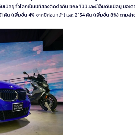
บเบิลยูทั่วโลกเป็นปีที่สองติดต่อกัน ขณะที่มินิและบีเอ็มดับเบิลยู มอเตอ
คัน (เพิ่มขึ้น 4% จากปีก่อนหน้า) และ 2,154 คัน (เพิ่มขึ้น 8%) ตามลำ