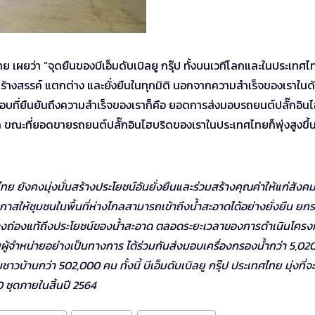
ทย เผยว่า “จุดยืนของบีเอ็มดับเบิลยู กรุ๊ป ทั้งบนเวทีโลกและในประเทศไ
สร้างสรรค์ แตกต่าง และยั่งยืนในทุกมิติ นอกจากความสำเร็จของเราในด
บที่ยืนยันถึงความสำเร็จของเราก็คือ ยอดการส่งมอบรถยนต์ปลั๊กอิน
โลก ขณะที่ยอดขายรถยนต์ปลั๊กอินไฮบริดของเราในประเทศไทยก็พุ่งสูงขึ้น
 ยังคงมุ่งมั่นสร้างประโยชน์อันยั่งยืนและร่วมสร้างคุณค่าให้แก่สังค
าสให้ชุมชนในพื้นที่ห่างไกลสามารถเข้าถึงน้ำสะอาดได้อย่างยั่งยืน ยกร
ย่างถ่องแท้ถึงประโยชน์ของน้ำสะอาด ตลอดระยะเวลาของการดำเนินโครง
่ายผู้จำหน่ายอย่างเป็นทางการ ได้ร่วมกันส่งมอบเครื่องกรองน้ำกว่า 5,020
้านกว่า 502,000 คน ทั้งนี้ บีเอ็มดับเบิลยู กรุ๊ป ประเทศไทย มุ่งที่จะ
0 ชุดภายในสิ้นปี 2564