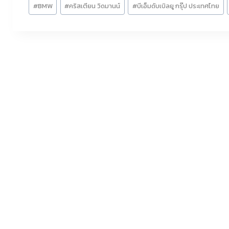
Post
#
BMW
#
คริสเตียน วิดมานน์
#
บีเอ็มดับเบิลยู กรุ๊ป ประเทศไทย
Tags: