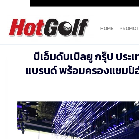
Skip
to
content
HOME
PROMOT
บีเอ็มดับเบิลยู กรุ๊ป 
แบรนด์ พร้อมครองแชมป์อั