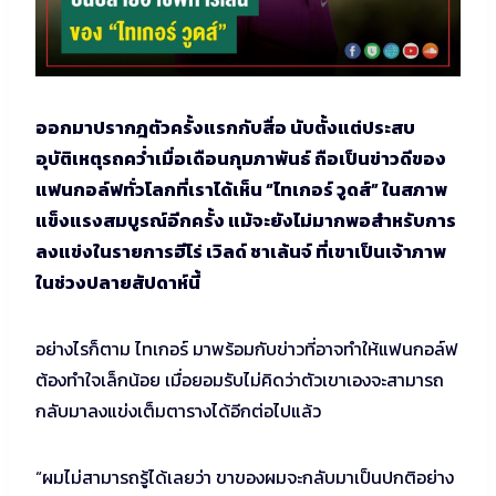
ออกมาปรากฎตัวครั้งแรกกับสื่อ นับตั้งแต่ประสบ
อุบัติเหตุรถคว่ำเมื่อเดือนกุมภาพันธ์ ถือเป็นข่าวดีของ
แฟนกอล์ฟทั่วโลกที่เราได้เห็น “ไทเกอร์ วูดส์” ในสภาพ
แข็งแรงสมบูรณ์อีกครั้ง แม้จะยังไม่มากพอสำหรับการ
ลงแข่งในรายการฮีโร่ เวิลด์ ชาเล้นจ์ ที่เขาเป็นเจ้าภาพ
ในช่วงปลายสัปดาห์นี้
อย่างไรก็ตาม ไทเกอร์ มาพร้อมกับข่าวที่อาจทำให้แฟนกอล์ฟ
ต้องทำใจเล็กน้อย เมื่อยอมรับไม่คิดว่าตัวเขาเองจะสามารถ
กลับมาลงแข่งเต็มตารางได้อีกต่อไปแล้ว
“ผมไม่สามารถรู้ได้เลยว่า ขาของผมจะกลับมาเป็นปกติอย่าง