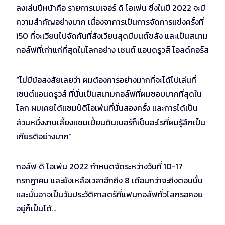
ลงเล่นปีหน้าคือ รายการเมเจอร์ ดิ โอเพ่น ซึ่งในปี 2022 จะมี
ความสำคัญอย่างมาก เนื่องจาการเป็นการจัดการแข่งครั้งที่
150 ที่จะเวียนไปจัดกันที่สังเวียนสุดมีมนต์ขลัง และเป็นสนาม
กอล์ฟที่เก่าแก่ที่สุดในโลกอย่าง เซนต์ แอนดรูวส์ โอลด์คอร์ส
“ไม่มีข้อสงสัยเลยว่า ผมต้องการอย่างมากที่จะได้ไปเล่นที่
เซนต์แอนดรูวส์ ที่นั่นเป็นสนามกอล์ฟที่ผมชอบมากที่สุดใน
โลก ผมเคยได้แชมป์ดิโอเพ่นที่นั่นสองครั้ง และการได้เป็น
ส่วนหนึ่งงานเลี้ยงแชมเปี้ยนดินเนอร์ก็เป็นอะไรที่ผมรู้สึกเป็น
เกียรติอย่างมาก”
กอล์ฟ ดิ โอเพ่น 2022 กำหนดจัดระหว่างวันที่ 10-17
กรกฎาคม และยังเหลือเวลาอีกถึง 8 เดือนกว่าจะถึงตอนนั้น
และนั่นอาจเป็นวันประวัติศาสตร์ที่แฟนกอล์ฟทั่วโลกรอคอย
อยู่ก็เป็นได้…