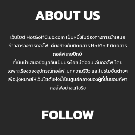
ABOUT US
เว็บไซต์ HotGolfClub.com เป็นหนึ่งในช่องทางการนำเสนอ
ข่าวสารวงการกอล์ฟ เคียงข้างกับนิตยสาร HotGolf นิตยสาร
กอล์ฟรายปักษ์
ที่เน้นนำเสนอข้อมูลอันเป็นประโยชน์ต่อคนเล่นกอล์ฟ โดย
เฉพาะเรื่องของอุปกรณ์กอล์ฟ, บทความรีวิว และโปรโมชั่นต่างๆ
เพื่อมุ่งหมายให้เว็บไซต์แห่งนี้เป็นศูนย์กลางของผู้ที่ชื่นชอบกีฬา
กอล์ฟอย่างแท้จริง
FOLLOW