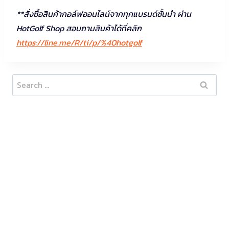
**สั่งซื้อสินค้ากอล์ฟออนไลน์จากทุกแบรนด์ชั้นนำ ผ่าน
HotGolf Shop สอบถามสินค้าได้ที่คลิก
https://line.me/R/ti/p/%40hotgolf
Search
for: