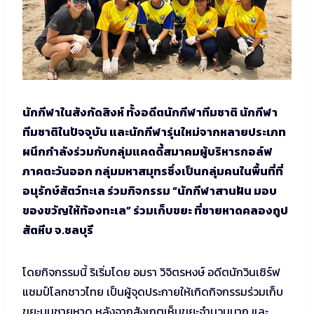
นักกีฬาในสังกัดสิงห์ ทั้งอดีตนักกีฬาทีมชาติ นักกีฬา
ทีมชาติในปัจจุบัน และนักกีฬารุ่นใหม่จากหลายประเภท
ผนึกกำลังร่วมกับกลุ่มแคดดี้สมาคมผู้บริหารกอล์ฟ
ภาคตะวันออก กลุ่มมหาสมุทรซึ่งเป็นกลุ่มคนในพื้นที่ที่
อนุรักษ์สัตว์ทะเล ร่วมกิจกรรม “นักกีฬาสานฝัน มอบ
ของขวัญให้ท้องทะเล” ร่วมเก็บขยะ ที่ชายหาดคลองถูป
สัตหีบ จ.ชลบุรี
โดยกิจกรรมนี้ ริเริ่มโดย อมรา วิจิตรหงษ์ อดีตนักวินเซิร์ฟ
แชมป์โลกชาวไทย เป็นผู้จุดประกายให้เกิดกิจกรรมร่วมเก็บ
ขยะบนชายหาด หลังจากสังเกตเห็นขยะจำนวนมาก และ