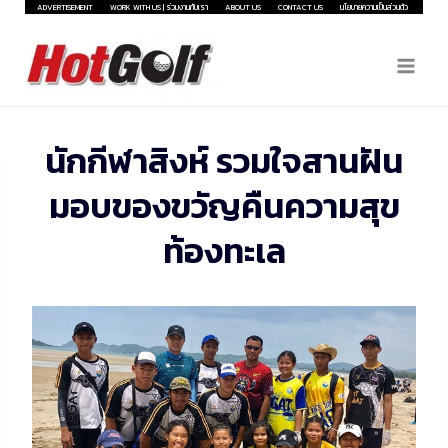
Skip
ADVERTISEMENT
WORK WITH US | ร่วมงานกับเรา
ABOUT US
CONTACT US
นโยบายความเป็นส่วนตัว
to
content
นักกีฬาสิงห์ รวมใจสานฝัน
มอบของขวัญคืนความสุข
ท้องทะเล