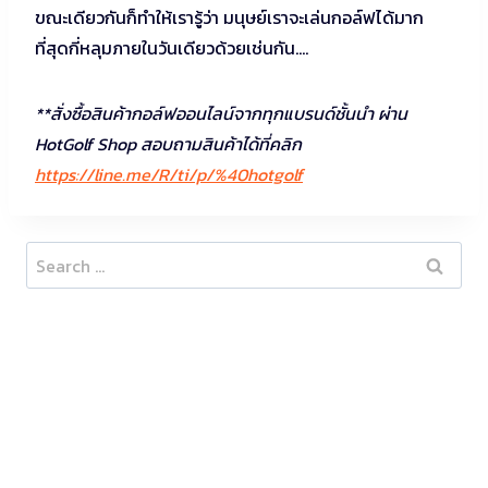
ขณะเดียวกันก็ทำให้เรารู้ว่า มนุษย์เราจะเล่นกอล์ฟได้มาก
ที่สุดกี่หลุมภายในวันเดียวด้วยเช่นกัน….
**สั่งซื้อสินค้ากอล์ฟออนไลน์จากทุกแบรนด์ชั้นนำ ผ่าน
HotGolf Shop สอบถามสินค้าได้ที่คลิก
https://line.me/R/ti/p/%40hotgolf
Search
for: