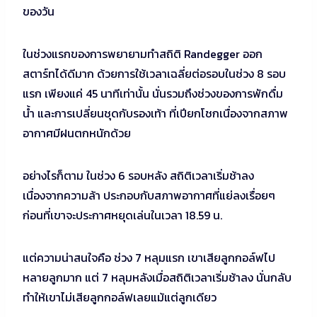
ของวัน
ในช่วงแรกของการพยายามทำสถิติ Randegger ออก
สตาร์ทได้ดีมาก ด้วยการใช้เวลาเฉลี่ยต่อรอบในช่วง 8 รอบ
แรก เพียงแค่ 45 นาทีเท่านั้น นั่นรวมถึงช่วงของการพักดื่ม
น้ำ และการเปลี่ยนชุดกับรองเท้า ที่เปียกโชกเนื่องจากสภาพ
อากาศมีฝนตกหนักด้วย
อย่างไรก็ตาม ในช่วง 6 รอบหลัง สถิติเวลาเริ่มช้าลง
เนื่องจากความล้า ประกอบกับสภาพอากาศที่แย่ลงเรื่อยๆ
ก่อนที่เขาจะประกาศหยุดเล่นในเวลา 18.59 น.
แต่ความน่าสนใจคือ ช่วง 7 หลุมแรก เขาเสียลูกกอล์ฟไป
หลายลูกมาก แต่ 7 หลุมหลังเมื่อสถิติเวลาเริ่มช้าลง นั่นกลับ
ทำให้เขาไม่เสียลูกกอล์ฟเลยแม้แต่ลูกเดียว