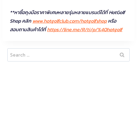
**หาซื้อถุงมือราคาพิเศษหลายรุ่นหลายแบรนด์ได้ที่ HotGolf
Shop คลิก
www.hotgolfclub.com/hotgolfshop
หรือ
สอบถามสินค้าได้ที่
https://line.me/R/ti/p/%40hotgolf
Search
for: