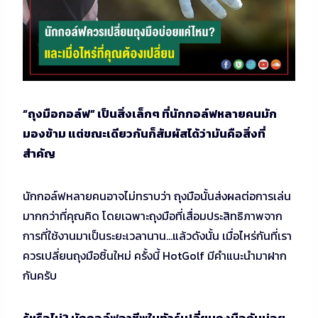
“ถุงมือกอล์ฟ” เป็นสิ่งเล็กๆ ที่นักกอล์ฟหลายคนมัก
มองข้าม แต่ขณะเดียวกันก็สัมผัสได้ว่ามันคือสิ่งที่
สำคัญ
นักกอล์ฟหลายคนอาจไม่ทราบว่า ถุงมือนั้นส่งผลต่อการเล่น
มากกว่าที่คุณคิด โดยเฉพาะถุงมือที่เสื่อมประสิทธิภาพจาก
การที่ใช้งานมาเป็นระยะเวลานาน…แล้วดังนั้น เมื่อไหร่กันที่เรา
ควรเปลี่ยนถุงมือชิ้นใหม่ ครั้งนี้ HotGolf มีคำแนะนำมาฝาก
กันครับ
รู้หรือไม่? นักกอล์ฟอาชีพในทัวร์เปลี่ยนถุงมือกันบ่อย