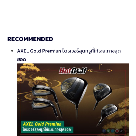
RECOMMENDED
AXEL Gold Premiun ไดรเวอร์สุดหรูที่ให้ระยะทางสุด
ยอด