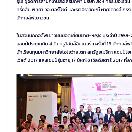
อุไร ผู้จัดการสำนักงานส่งเสริมกีฬา บริษัท สิงห์ คอร์เปอเร
ทรี่คลับ พัทยา วอเตอร์ไซด์ และรศ.อิราวัณณ์ ผาณิตวงศ์ ก
นักกอล์ฟเยาวชน
ในส่วนนักกอล์ฟเยาวชนยอดเยี่ยมชาย-หญิง ประจำปี 2559-2560
แชมป์ประเภททีม 4 วัน ทรูวิชั่นส์อินเตอร์ฯ ครั้งที่ 16 นักกอล์ฟ
นักเรียนทุนมหาวิทยาลัยไอโอว่าสเตท สหรัฐอเมริกา แชมป์โอเวอร์อ
เวิลด์ 2017 และแชมป์รุ่นอายุ 17 ปีหญิง เวิลด์สตาร์ 2017 ที่ล