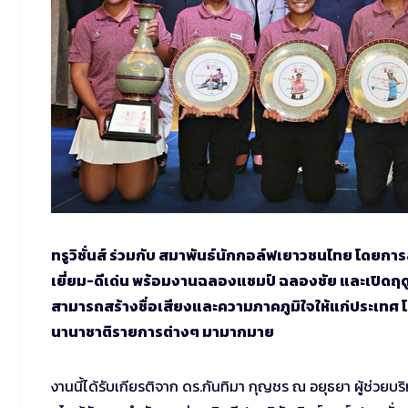
ทรูวิชั่นส์ ร่วมกับ สมาพันธ์นักกอล์ฟเยาวชนไทย โดย
เยี่ยม-ดีเด่น พร้อมงานฉลองแชมป์ ฉลองชัย และเปิดฤดูกา
สามารถสร้างชื่อเสียงและความภาคภูมิใจให้แก่ประเทศ
นานาชาติรายการต่างๆ มามากมาย
งานนี้ได้รับเกียรติจาก ดร.กันทิมา กุญชร ณ อยุธยา ผู้ช่ว