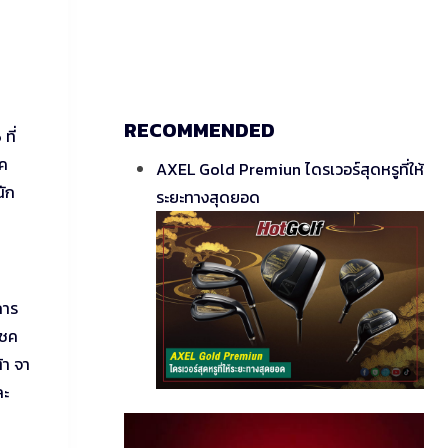
RECOMMENDED
ที่
ัค
AXEL Gold Premiun ไดรเวอร์สุดหรูที่ให้
นัก
ระยะทางสุดยอด
การ
โชค
้า จา
ละ