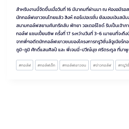
สำหรับงานนี้จัดขึ้นเมื่อวันที่ 16 มีนาคมที่ผ่านมา ณ ห้อ
นักกอล์ฟเยาวชนไทยแล้ว สิงห์ คอร์เปอเรชั่น ยังมอบเงินสน
สนามกอล์ฟสยามคันทรีคลับ พัทยา วอเตอร์ไซด์ รับเป็นเจ้าภาพ
กอล์ฟ แชมเปี้ยนชิพ ครั้งที่ 17 ระหว่างวันที่ 3-6 เมายนที่จะถ
จากพี่ๆอดีตนักกอล์ฟเยาวชนของโครงการทรูวิชั่นส์จูเนียร์กอ
ภูมิ-ภูมิ ศักดิ์แสนศิลป์ และ พี่เจนนี่-ปวีณ์นุช ศรีตระกูล
Post
#
กอล์ฟ
#
กอล์ฟเด็ก
#
กอล์ฟเยาวชน
#
ข่าวกอล์ฟ
#
ทรูวิชั
Tags: