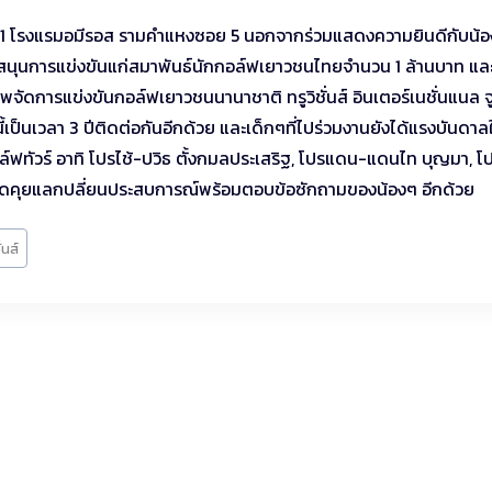
งอมีรอส1 โรงแรมอมีรอส รามคำแหงซอย 5 นอกจากร่วมแสดงความยินดีกับน้
ับสนุนการแข่งขันแก่สมาพันธ์นักกอล์ฟเยาวชนไทยจำนวน 1 ล้านบาท แล
จัดการแข่งขันกอล์ฟเยาวชนนานาชาติ ทรูวิชั่นส์ อินเตอร์เนชั่นแนล จู
ึงนี้เป็นเวลา 3 ปีติดต่อกันอีกด้วย และเด็กๆที่ไปร่วมงานยังได้แรงบันดาล
ล์ฟทัวร์ อาทิ โปรไช้-ปวิธ ตั้งกมลประเสริฐ, โปรแดน-แดนไท บุญมา, โ
 ที่มาพูดคุยแลกปลี่ยนประสบการณ์พร้อมตอบข้อซักถามของน้องๆ อีกด้วย
่นส์