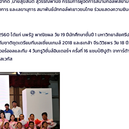
ชั่น จำกัด ,นายสุขสันต์ สุวรรณพานิช กรรมการผู้จัดการสนามกอล์ฟสยาม
รรมการ และเลขานุการ สมาพันธ์นักกอล์ฟเยาวชนไทย ร่วมแสดงความยิน
 ได้แก่ นพรัฐ พาณิชผล วัย 19 ปีนักศึกษาชั้นปี 1 มหาวิทยาลัยศรีป
ทีมชาติชุดเตรียมทีมเอเชี่ยนเกมส์ 2018 และธเกล้า จีระวิวิธพร วัย 18 ปีว่
อลและทีม 4 วันทรูวิชั่นส์อินเตอร์ฯ ครั้งที่ 16 แชมป์ซิปูต้า จาการ์ต้
าสเวกัส