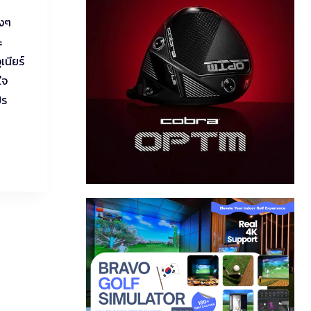
องๆ
ะ
เนียร์
ใจ
ปร