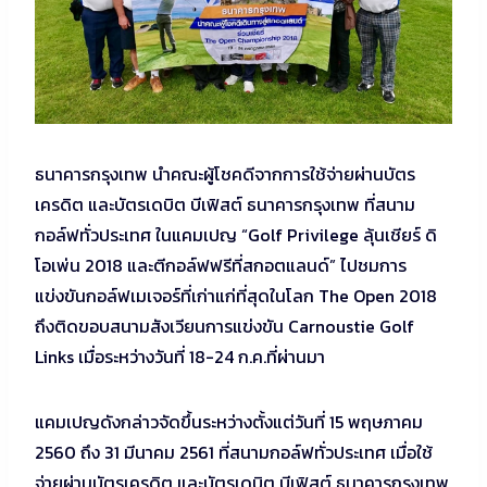
ธนาคารกรุงเทพ นำคณะผู้โชคดีจากการใช้จ่ายผ่านบัตร
เครดิต และบัตรเดบิต บีเฟิสต์ ธนาคารกรุงเทพ ที่สนาม
กอล์ฟทั่วประเทศ ในแคมเปญ “Golf Privilege ลุ้นเชียร์ ดิ
โอเพ่น 2018 และตีกอล์ฟฟรีที่สกอตแลนด์” ไปชมการ
แข่งขันกอล์ฟเมเจอร์ที่เก่าแก่ที่สุดในโลก The Open 2018
ถึงติดขอบสนามสังเวียนการแข่งขัน Carnoustie Golf
Links เมื่อระหว่างวันที่ 18-24 ก.ค.ที่ผ่านมา
แคมเปญดังกล่าวจัดขึ้นระหว่างตั้งแต่วันที่ 15 พฤษภาคม
2560 ถึง 31 มีนาคม 2561 ที่สนามกอล์ฟทั่วประเทศ เมื่อใช้
จ่ายผ่านบัตรเครดิต และบัตรเดบิต บีเฟิสต์ ธนาคารกรุงเทพ