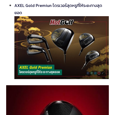
AXEL Gold Premiun ไดรเวอร์สุดหรูที่ให้ระยะทางสุด
ยอด