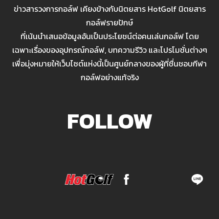
ข่าวสารวงการกอล์ฟ เคียงข้างกับนิตยสาร HotGolf นิตยสาร
กอล์ฟรายปักษ์
ที่เน้นนำเสนอข้อมูลอันเป็นประโยชน์ต่อคนเล่นกอล์ฟ โดย
เฉพาะเรื่องของอุปกรณ์กอล์ฟ, บทความรีวิว และโปรโมชั่นต่างๆ
เพื่อมุ่งหมายให้เว็บไซต์แห่งนี้เป็นศูนย์กลางของผู้ที่ชื่นชอบกีฬา
กอล์ฟอย่างแท้จริง
FOLLOW