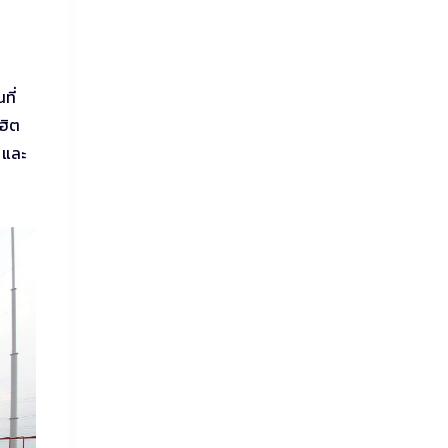
ที่
ฮิต
 และ