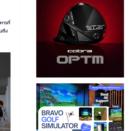
หารที่
นถึง