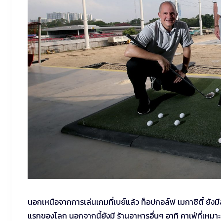
นอกเหนือจากการเล่นเกมที่เบย์แล้ว ท็อปกอล์ฟ เมกาซิตี้ ยังมี
แรกของโลก นอกจากนี้ยังมี ร้านอาหารอื่นๆ อาทิ คาเฟ่ที่เหม