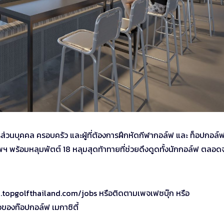
ส่วนบุคคล ครอบครัว และผู้ที่ต้องการฝึกหัดกีฬากอล์ฟ และ ท็อปกอล์ฟ
ทพฯ พร้อมหลุมพัตต์ 18 หลุมสุดท้าทายที่ช่วยดึงดูดทั้งนักกอล์ฟ ตลอดจน
www.topgolfthailand.com/jobs หรือติดตามเพจเฟซบุ๊ก หรือ
ของท๊อปกอล์ฟ เมกาซิตี้