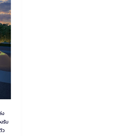
่ง
งรับ
ตัว