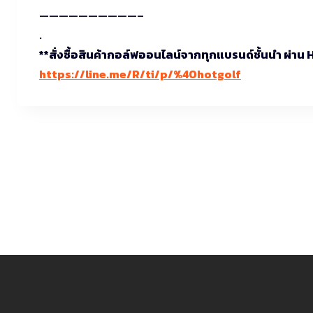
——————————–
.
**สั่งซื้อสินค้ากอล์ฟออนไลน์จากทุกแบรนด์ชั้นนำ ผ่าน
https://line.me/R/ti/p/%40hotgolf