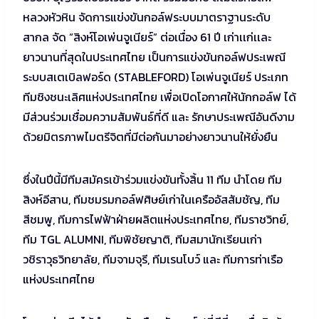
หลวงหัวหิน จัดการแข่งขันกอล์ฟระบบมาตราฐานระดับ
สากล จัด “สิงห์โอเพ่นจูเนียร์” ต่อเนื่อง 61 ปี เก่าเเก่เเละ
ยาวนานที่สุดในประเทศไทย เป็นการแข่งขันกอล์ฟประเพณี
ระบบสเตเบิลฟอร์ด (STABLEFORD) โอเพ่นจูเนียร์ ประเภท
ทีมชิงชนะเลิศแห่งประเทศไทย เพื่อเปิดโอกาศให้นักกอล์ฟ ได้
มีส่วนร่วมเชื่อมความสัมพันธ์ที่ดี และ รักษาประเพณีอันดีงาม
ด้วยมิตรภาพไมตรีจิตที่มีต่อกันมาอย่างยาวนานให้ยั่งยืน
ซึ่งในปีนี้มีทีมสมัครเข้าร่วมแข่งขันทั้งสิ้น 11 ทีม นำโดย ทีม
สิงห์อีสาน, ทีมชมรมกอล์ฟศิษย์เก่าในเครืออัสสัมชัญ, ทีม
สีชมพู, ทีมการไฟฟ้าฝ่ายผลิตแห่งประเทศไทย, ทีมราชวิทย์,
ทีม TGL ALUMNI, ทีมพิชัยญาติ, ทีมสมานักเรียนเก่า
วชิราวุธวิทยาลัย, ทีมจามจุรี, ทีมเรนโบว์ และ ทีมการท่าเรือ
แห่งประเทศไทย