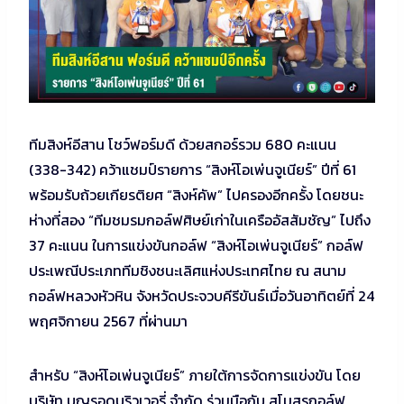
ทีมสิงห์อีสาน โชว์ฟอร์มดี ด้วยสกอร์รวม 680 คะแนน
(338-342) คว้าแชมป์รายการ “สิงห์โอเพ่นจูเนียร์” ปีที่ 61
พร้อมรับถ้วยเกียรติยศ “สิงห์คัพ” ไปครองอีกครั้ง โดยชนะ
ห่างที่สอง “ทีมชมรมกอล์ฟศิษย์เก่าในเครืออัสสัมชัญ” ไปถึง
37 คะแนน ในการแข่งขันกอล์ฟ “สิงห์โอเพ่นจูเนียร์” กอล์ฟ
ประเพณีประเภททีมชิงชนะเลิศแห่งประเทศไทย ณ สนาม
กอล์ฟหลวงหัวหิน จังหวัดประจวบคีรีขันธ์เมื่อวันอาทิตย์ที่ 24
พฤศจิกายน 2567 ที่ผ่านมา
สำหรับ “สิงห์โอเพ่นจูเนียร์” ภายใต้การจัดการแข่งขัน โดย
บริษัท บุญรอดบริวเวอรี่ จำกัด ร่วมมือกับ สโมสรกอล์ฟ