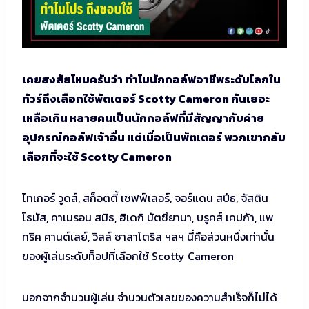
เคยสงสัยไหมครับว่า ทำไมนักกอล์ฟอาชีพระดับโลกใน
ทัวร์ถึงเลือกใช้พัตเตอร์ Scotty Cameron กันเยอะ
เหลือเกิน หลายคนเป็นนักกอล์ฟที่มีสัญญากับค่าย
อุปกรณ์กอล์ฟเจ้าอื่น แต่เมื่อเป็นพัตเตอร์ พวกเขากลับ
เลือกที่จะใช้ Scotty Cameron
ไทเกอร์ วูดส์, สก็อตตี้ เชฟฟ์เลอร์, จอร์แดน สปีธ, จัสติน
โธมัส, คาเมรอน สมิธ, ฮิเดกิ มัตซึยามา, บรูคส์ เคปก้า, แพ
ทริค คานต์เลย์, วิลล์ ซาลาโตริส ฯลฯ นี่คือส่วนหนึ่งเท่านั้น
ของผู้เล่นระดับท็อปที่เลือกใช้ Scotty Cameron
นอกจากจำนวนผู้เล่น จำนวนตัวเลขของความสำเร็จก็ไม่ได้