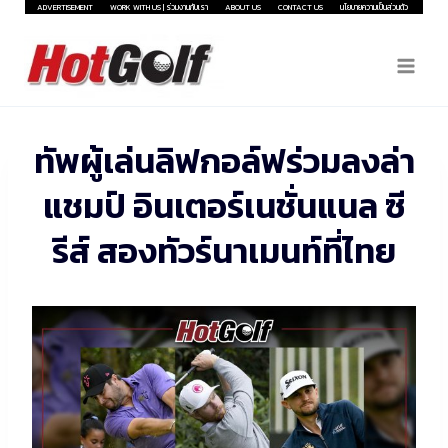
Skip
ADVERTISEMENT
WORK WITH US | ร่วมงานกับเรา
ABOUT US
CONTACT US
นโยบายความเป็นส่วนตัว
to
content
ทัพผู้เล่นลิฟกอล์ฟร่วมลงล่า
แชมป์ อินเตอร์เนชั่นแนล ซี
รีส์ สองทัวร์นาเมนท์ที่ไทย