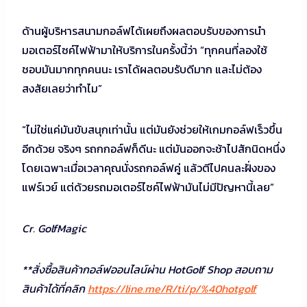
ด้านผู้บริหารสนามกอล์ฟได้เผยถึงผลตอบรับของการนำ
มอเตอร์ไซค์ไฟฟ้ามาให้บริการในครั้งนี้ว่า “ทุกคนที่ลองใช้
ชอบมันมากทุกคนนะ เราได้ผลตอบรับดีมาก และไม่ต้อง
สงสัยเลยว่าทำไม”
“ไม่ใช่แค่มันขับสนุกเท่านั้น แต่มันยังช่วยให้เกมกอล์ฟเร็วขึ้น
อีกด้วย จริงๆ รถกกอล์ฟก็ดีนะ แต่มันออกจะช้าไปสักนิดหนึ่ง
โดยเฉพาะเมื่อเวลาคุณนั่งรถกอล์ฟคู่ แล้วตีไปคนละฝั่งของ
แฟร์เวย์ แต่ด้วยรถมอเตอร์ไซค์ไฟฟ้ามันไม่มีปัญหานี้เลย”
Cr. GolfMagic
**สั่งซื้อสินค้ากอล์ฟออนไลน์ผ่าน HotGolf Shop สอบถาม
สินค้าได้ที่คลิก
https://line.me/R/ti/p/%40hotgolf