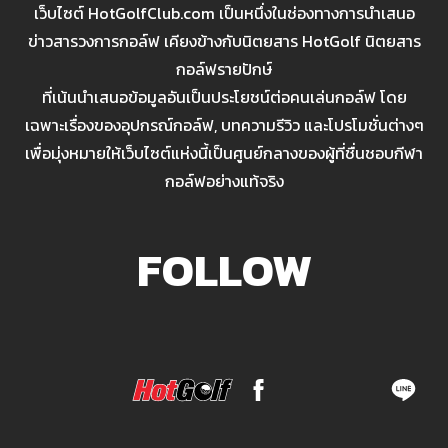
เว็บไซต์ HotGolfClub.com เป็นหนึ่งในช่องทางการนำเสนอ
ข่าวสารวงการกอล์ฟ เคียงข้างกับนิตยสาร HotGolf นิตยสาร
กอล์ฟรายปักษ์
ที่เน้นนำเสนอข้อมูลอันเป็นประโยชน์ต่อคนเล่นกอล์ฟ โดย
เฉพาะเรื่องของอุปกรณ์กอล์ฟ, บทความรีวิว และโปรโมชั่นต่างๆ
เพื่อมุ่งหมายให้เว็บไซต์แห่งนี้เป็นศูนย์กลางของผู้ที่ชื่นชอบกีฬา
กอล์ฟอย่างแท้จริง
FOLLOW