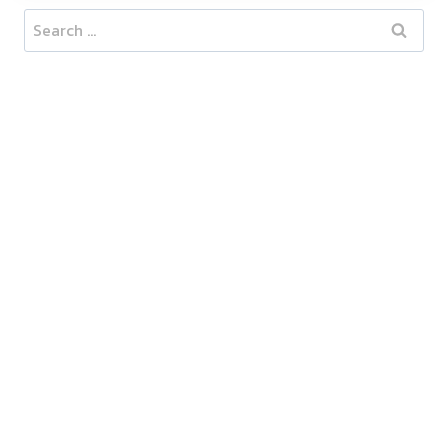
Search
for: