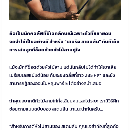
ถือเป็นนักกอล์ฟที่มีเอกลักษณ์เฉพาะตัวที่หลายคน
จดจำได้เป็นอย่างดี สำหรับ “เฮนริค สเตนสัน” กับทีเด็ด
การเล่นลูกทีช็อตด้วยหัวไม้สามคู่ใจ
แม้จะมักทีช็อตด้วยหัวไม้สาม แต่นั่นกลับไม่ได้ทำให้เขาเสีย
เปรียบเลยแม้แต่น้อย กับระยะเฉลี่ยที่ราว 285 หลา และยัง
สามารถสู้สองออนในหลุมพาร์ 5 ได้อย่างสม่ำเสมอ
ถ้าคุณอยากตีหัวไม้สามให้ทั้งเฉียบคมและได้ระยะ เรามีวิธีฝึก
ซ้อมตามแบบฉบับของ สเตนสัน มาแนะนำกันครับ…
“สำหรับการตีหัวไม้สามของ สเตนสัน กุญแจสำคัญที่สุดคือ