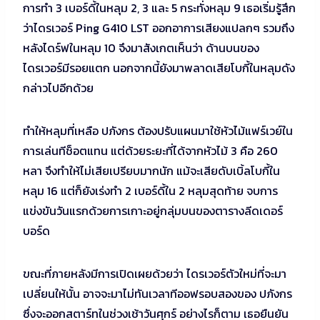
การทำ 3 เบอร์ดี้ในหลุม 2, 3 และ 5 กระทั่งหลุม 9 เธอเริ่มรู้สึก
ว่าไดรเวอร์ Ping G410 LST ออกอาการเสียงแปลกๆ รวมถึง
หลังไดร์ฟในหลุม 10 จึงมาสังเกตเห็นว่า ด้านบนของ
ไดรเวอร์มีรอยแตก นอกจากนี้ยังมาพลาดเสียโบกี้ในหลุมดัง
กล่าวไปอีกด้วย
ทำให้หลุมที่เหลือ ปภังกร ต้องปรับแผนมาใช้หัวไม้แฟร์เวย์ใน
การเล่นทีช็อตแทน แต่ด้วยระยะที่ได้จากหัวไม้ 3 คือ 260
หลา จึงทำให้ไม่เสียเปรียบมากนัก แม้จะเสียดับเบิ้ลโบกี้ใน
หลุม 16 แต่ก็ยังเร่งทำ 2 เบอร์ดี้ใน 2 หลุมสุดท้าย จบการ
แข่งขันวันแรกด้วยการเกาะอยู่กลุ่มบนของตารางลีดเดอร์
บอร์ด
ขณะที่ภายหลังมีการเปิดเผยด้วยว่า ไดรเวอร์ตัวใหม่ที่จะมา
เปลี่ยนให้นั้น อาจจะมาไม่ทันเวลาทีออฟรอบสองของ ปภังกร
ซึ่งจะออกสตาร์ทในช่วงเช้าวันศุกร์ อย่างไรก็ตาม เธอยืนยัน