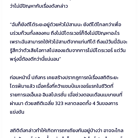
ว่าไม่มีปัญหากับเรื่องดังกล่าว
“ฉันก็ยังตีได้ระยะอยู่ด้วยหัวไม้สามนะ ยังตีได้ไกลกว่าเพื่อ
นร่วมก๊วนทั้งสองคน ถึงไม่มีไดรเวอร์ก็จึงไม่มีปัญหาอะไร
เพราะฉันสามารถใช้หัวไม้สามตีจากแท่นทีได้ ถึงแม้วันนี้ฉันจะ
รู้สึกว่าตัวเสียโอกาสไปสองแต้มจากการไม่มีไดรเวอร์ แต่วัน
พรุ่งนี้ต้องดีกว่านี้แน่นอน”
ก่อนหน้านี้ ปภังกร เคยสร้างปรากฎการณ์เรื่องสถิติระยะ
ไดรฟ์มาแล้ว เมื่อครั้งที่คว้าแชมป์เมเจอร์แรกในชีวิตที่
รายการเอเอ็นเอ อินสไปเรชั่น เมื่อช่วงตอนเดือนเมษายนที่
ผ่านมา ด้วยสถิติเฉลี่ย 323 หลาตลอดทั้ง 4 วันของการ
แข่งขัน
สถิติดังกล่าวทำให้เกิดการถกเถียงกันอยู่บ้างว่า อาจจะไกล