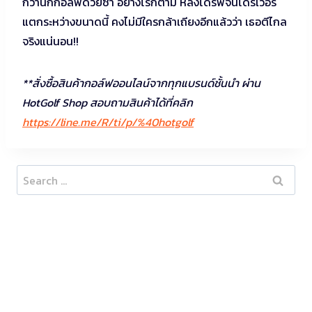
กว่านักกอล์ฟด้วยซ้ำ อย่างไรก็ตาม หลังไดร์ฟจนไดรเวอร์
แตกระหว่างขนาดนี้ คงไม่มีใครกล้าเถียงอีกแล้วว่า เธอตีไกล
จริงแน่นอน!!
**สั่งซื้อสินค้ากอล์ฟออนไลน์จากทุกแบรนด์ชั้นนำ ผ่าน
HotGolf Shop สอบถามสินค้าได้ที่คลิก
https://line.me/R/ti/p/%40hotgolf
Search
for: