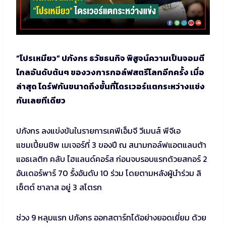
“โปรเหมียว” ปภังกร ธวัชธนกิจ พิสูจน์ความเป็นจอมตี
ไกลอันดับต้นๆ ของวงการกอล์ฟสตรีโลกอีกครั้ง เมื่อ
ล่าสุด ไดร์ฟกันขนาดถึงขั้นที่ไดรเวอร์แตกระหว่างแข่ง
กันเลยทีเดียว
ปภังกร ลงแข่งขันในรายการเคพีเอ็มจี วีเมนส์ พีจีเอ
แชมเปี้ยนชิพ เมเจอร์ที่ 3 ของปี ณ สนามกอล์ฟแอตแลนต้า
แอธเลติก คลับ ไฮแลนด์คอร์ส ก่อนจบรอบแรกด้วยสกอร์ 2
อันเดอร์พาร์ 70 รั้งอันดับ 10 ร่วม โดยตามหลังผู้นำร่วม ลิ
เซ็ตต์ ซาลาส อยู่ 3 สโตรก
ช่วง 9 หลุมแรก ปภังกร ออกสตาร์ทได้อย่างยอดเยี่ยม ด้วย