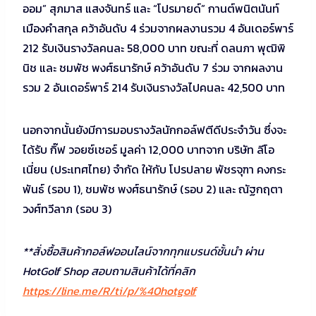
ออม” สุภมาส แสงจันทร์ และ “โปรมายด์” กานต์พนิตนันท์
เมืองคำสกุล คว้าอันดับ 4 ร่วมจากผลงานรวม 4 อันเดอร์พาร์
212 รับเงินรางวัลคนละ 58,000 บาท ขณะที่ ดลนภา พุฒิพิ
นิช และ ชมพัช พงศ์ธนารักษ์ คว้าอันดับ 7 ร่วม จากผลงาน
รวม 2 อันเดอร์พาร์ 214 รับเงินรางวัลไปคนละ 42,500 บาท
นอกจากนั้นยังมีการมอบรางวัลนักกอล์ฟตีดีประจำวัน ซึ่งจะ
ได้รับ กิ๊ฟ วอยซ์เชอร์ มูลค่า 12,000 บาทจาก บริษัท ลีโอ
เนี่ยน (ประเทศไทย) จำกัด ให้กับ โปรปลาย พัชรจุฑา คงกระ
พันธ์ (รอบ 1), ชมพัช พงศ์ธนารักษ์ (รอบ 2) และ ณัฐกฤตา
วงศ์ทวีลาภ (รอบ 3)
**สั่งซื้อสินค้ากอล์ฟออนไลน์จากทุกแบรนด์ชั้นนำ ผ่าน
HotGolf Shop สอบถามสินค้าได้ที่คลิก
https://line.me/R/ti/p/%40hotgolf