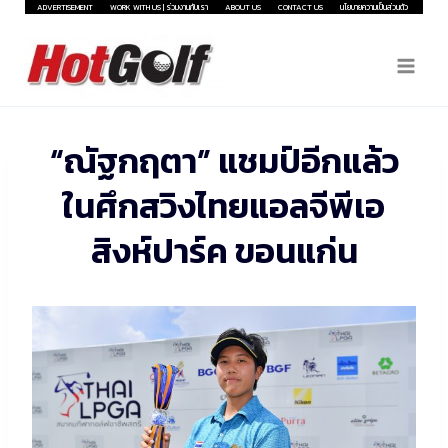
Skip
ADVERTISEMENT
WORK WITH US | ร่วมงานกับเรา
ABOUT US
CONTACT US
นโยบายความเป็นส่วนตัว
to
content
“ณัฐกฤตา” แชมป์อีกแล้ว
ในศึกสวิงไทยแอลจีพีเอ
สิงห์ปาร์ค ขอนแก่น