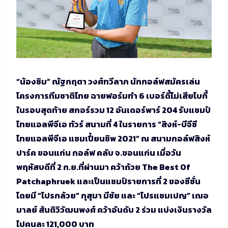
“น้องซิม” ณัฐกฤตา วงศ์ทวีลาภ นักกอล์ฟสมัครเล่น
โครงการทีมชาติไทย ฉายฟอร์มทำ 6 เบอร์ดี้ไม่เสียโบกี้
ในรอบสุดท้าย สกอร์รวม 12 อันเดอร์พาร์ 204 รับแชมป์
ไทยแอลพีจีเอ ทัวร์ สนามที่ 4 ในรายการ “สิงห์-บีจีซี
ไทยแอลพีจีเอ แชมเปี้ยนชิพ 2021” ณ สนามกอล์ฟสิงห์
ปาร์ค ขอนแก่น กอล์ฟ คลับ จ.ขอนแก่น เมื่อวัน
พฤหัสบดีที่ 2 ก.ย.ที่ผ่านมา คว้าถ้วย The Best Of
Patchaphruek และเป็นแชมป์รายการที่ 2 ของซีซั่น
โดยมี “โปรกล้วย” กุสุมา มีชัย และ “โปรแชมเปญ” เฌอ
มาลย์ สันติวิวัฒนพงศ์ คว้าอันดับ 2 ร่วม แบ่งเงินรางวัล
ไปคนละ 121,000 บาท