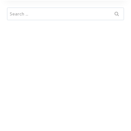
Search
for: