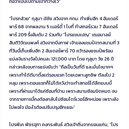
ถือว่าเป็นไปตามเป้าที่วางไว้”
“โปรกล้วย” กุสุมา มีชัย สวิงจาก กทม. ทำเพิ่มอีก 4 อันเดอร์
พาร์ 68 จากผลงาน 5 เบอร์ดี้ 1 โบกี้ ทำสกอร์รวม 7 อันเดอร์
พาร์ 209 รั้งอันดับ 2 ร่วมกับ “โปรแชมเปญ” เฌอมาลย์
สันติวิวัฒนพงศ์ สวิงจากบึงกาฬ เจ้าของแชมป์จากสนามที่ 3
ที่วันนี้เก็บเพิ่มอีก 2 อันเดอร์พาร์ 70 คว้ารองแชมป์พร้อม
แบ่งเงินรางวัลไปคนละ 121,000 บาท โดย กุสุมา วัย 26 ปี
กล่าวหลังจบการแข่งขันว่า “ถือเป็นวันที่ดี และมั่นใจมากๆ
เพราะทำได้ดีมาตั้งแต่รอบแรก โดยเฉพาะลูกชิพ ตีลงไป 2
หลุม เพราะตอนแรกก็ไม่ได้หวังว่าจะทำสกอร์ได้ลึกแบบนี้
เพราะที่ผ่านมาได้แค่ซ้อมที่บ้าน เพราะสนามซ้อมปิดหมด จบ
จากรายการนี้คงต้องกลับไปซ้อมไดร์เวอร์อีกหน่อย เพราะยัง
ไม่พอใจ มีอะไรต้องปรับปรุงอีกเยอะ”
โปรพีเค พัชรจุฑา คงกระพันธ์ สวิงเจ้าถิ่นจากขอนแก่น, “โปร