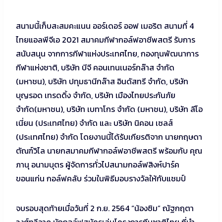
สนามนี้เก็บสะสมคะแนน ออร์เดอร์ ออฟ เมอริต สนามที่ 4
ไทยแอลพีจีเอ 2021 สมาคมกีฬากอล์ฟอาชีพสตรี รับการ
สนับสนุน จากการกีฬาแห่งประเทศไทย, กองทุนพัฒนาการ
กีฬาแห่งชาติ, บริษัท บีจี คอนเทนเนอร์กล๊าส จำกัด
(มหาชน), บริษัท ปทุมธานีกล๊าส อินดัสทรี จำกัด, บริษัท
บุญรอด เทรดดิ้ง จำกัด, บริษัท เมืองไทยประกันภัย
จำกัด(มหาชน), บริษัท เบทาโกร จำกัด (มหาชน), บริษัท ลีโอ
เนี่ยน (ประเทศไทย) จำกัด และ บริษัท นิคอน เซลส์
(ประเทศไทย) จำกัด โดยงานนี้ได้รับเกียรติจาก นายกฤษดา
ตัณฑ์วิไล นายกสมาคมกีฬากอล์ฟอาชีพสตรี พร้อมกับ คุณ
ภานุ อนามบุตร ผู้จัดการทั่วไปสนามกอล์ฟสิงห์ปาร์ค
ขอนแก่น กอล์ฟคลับ ร่วมในพิธีมอบรางวัลให้กับแชมป์
จบรอบสุดท้ายเมื่อวันที่ 2 ก.ย. 2564 “น้องซิม” ณัฐกฤตา
วงศ์ทวีลาภ นักกอล์ฟสมัครเล่นโครงการทีมชาติไทย ที่นำ