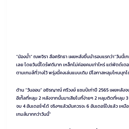
“น้องน้ำ” ณพจิรา ลือศรัทธา เผยหลังขึ้นนำรอบแรกว่า”วันนี้เกมส์
เลย โดยวันนี้ไดร์ฟดีมาก เหล็กไม่ค่อยคมเท่าไหร่ แต่พัตต์เตอ
ตามเกมส์ที่วางใว้ พรุ่งนี้คงเล่นแบบเดิม มีโอกาสหลุมไหนบุกไ
ด้าน “วันออน” อชิรญาณ์ ศรีวงษ์ แชมป์เก่าปี 2565 เผยหลังจบว
อีเก้ิลที่หลุม 2 หลังจากนั้นมาเสียโบกี้ง่ายๆ 2 หลุมติดที่หลุม 3
จบ 4 อันเดอร์ฯได้ จริงๆแล้วมันควรจะ 6 อันเดอร์ไปแล้ว เหมือน
เกมส์มากกว่าวันนี้”