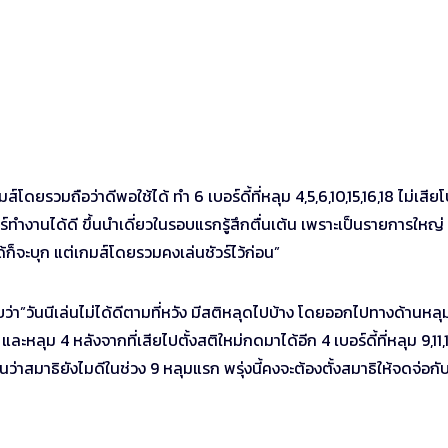
โดยรวมถือว่าดีพอใช้ได้ ทำ 6 เบอร์ดี้ที่หลุม 4,5,6,10,15,16,18 ไม่เสียโบ
ร์ทำงานได้ดี ขึ้นนำเดี่ยวในรอบแรกรู้สึกตื่นเต้น เพราะเป็นรายการใหญ่ 
ด้ก็จะบุก แต่เกมส์โดยรวมคงเล่นชัวร์ไว้ก่อน”
่า”วันนีเล่นไม่ได้ดีตามที่หวัง มีสติหลุดไปบ้าง โดยออกไปทางด้านหลุม
 และหลุม 4 หลังจากที่เสียไปตั้งสติใหม่กดมาได้อีก 4 เบอร์ดี้ที่หลุม 9,11,
ว่าสมาธิยังไมดีในช่วง 9 หลุมแรก พรุ่งนี้คงจะต้องตั้งสมาธิให้จดจ่อกั