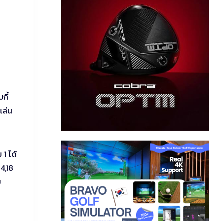
กี้
เล่น
 1 ได้
14,18
บ