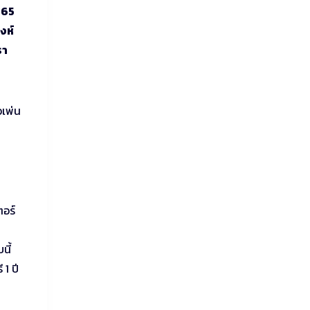
565
งห์
รา
อเพ่น
ตอร์
นี้
 1 ปี