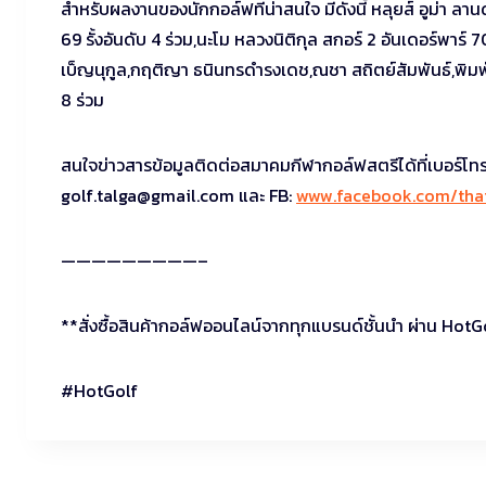
สำหรับผลงานของนักกอล์ฟที่น่าสนใจ มีดังนี้ หลุยส์ อูม่า 
69 รั้งอันดับ 4 ร่วม,นะโม หลวงนิติกุล สกอร์ 2 อันเดอร์พาร์ 
เบ็ญนุกูล,กฤติญา ธนินทรดำรงเดช,ณชา สถิตย์สัมพันธ์,พิมพ์พ
8 ร่วม
สนใจข่าวสารข้อมูลติดต่อสมาคมกีฬากอล์ฟสตรีได้ที่เบอร์โ
golf.talga@gmail.com
และ FB:
www.facebook.com/thai
—————————–
**สั่งซื้อสินค้ากอล์ฟออนไลน์จากทุกแบรนด์ชั้นนำ ผ่าน HotG
#HotGolf