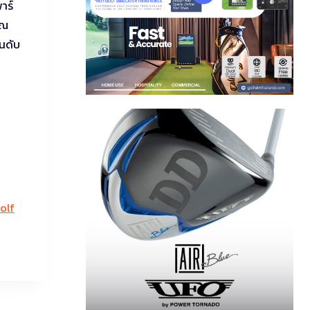
าร์
รณ
ันดับ
olf