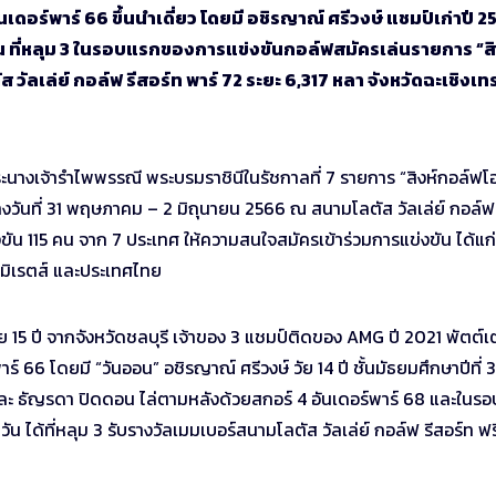
เดอร์พาร์ 66 ขึ้นนำเดี่ยว โดยมี อชิรญาณ์ ศรีวงษ์ แชมป์เก่าปี 2
 วัน ที่หลุม 3 ในรอบแรกของการแข่งขันกอล์ฟสมัครเล่นรายการ “สิ
ส วัลเล่ย์ กอล์ฟ รีสอร์ท พาร์ 72 ระยะ 6,317 หลา จังหวัดฉะเชิงเท
างเจ้ารําไพพรรณี พระบรมราชินีในรัชกาลที่ 7 รายการ “สิงห์กอล์ฟโ
่างวันที่ 31 พฤษภาคม – 2 มิถุนายน 2566 ณ สนามโลตัส วัลเล่ย์ กอล์ฟ
ข่งขัน 115 คน จาก 7 ประเทศ ให้ความสนใจสมัครเข้าร่วมการแข่งขัน ได้แก่
บเอมิเรตส์ และประเทศไทย
ย 15 ปี จากจังหวัดชลบุรี เจ้าของ 3 แชมป์ติดของ AMG ปี 2021 พัตต์เ
ร์ 66 โดยมี “วันออน” อชิรญาณ์ ศรีวงษ์ วัย 14 ปี ชั้นมัธยมศึกษาปีที่ 3
ละ ธัญรดา ปิดดอน ไล่ตามหลังด้วยสกอร์ 4 อันเดอร์พาร์ 68 และในรอบ
 ได้ที่หลุม 3 รับรางวัลเมมเบอร์สนามโลตัส วัลเล่ย์ กอล์ฟ รีสอร์ท ฟรี