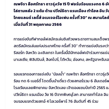
ณพจิรา ลือศรัทธา ดาวรุ่งวัย 15 ปี ฟอร์มร้อนแรงกด 6 อัน
ไล่ตามหลัง 2 แต้ม ด้าน ปวีณ์ธิดา แรมเมือง ทำโฮล อิน
ไทยแลนด์ เลดี้ส์ อเมเจอร์โอเพ่น ครั้งที่ 30” ณ สนามโลตั
เมื่อวันที่ 31 พฤษภาคม 2566
การแข่งขันกีฬากอล์ฟสมัครเล่นชิงถ้วยพระราชทานสมเด็จพระน
สตรีสมัครเล่นแห่งประเทศไทย ครั้งที่ 30” ทำการแข่งขันระหว
รีสอร์ท จังหวัด ฉะเชิงเทรา ในครั้งนี้มีนักกอล์ฟเข้าร่วมการแ
มาเลเซีย, ฟิลิปปินส์, สิงคโปร์, ไต้หวัน, ฮ่องกง, สหรัฐอาหรั
รอบแรกของการแข่งขัน “น้องน้ำ” ณพจิรา ลือศรัทธา ดาวรุ่งวั
ร้อน กด 6 เบอร์ดี้ โดดขึ้นนำเดี่ยว ด้วยสกอร์รวม 6 อันเดอร์พา
โรงเรียนเลยพิทยาคม จังหวัดเลย เจ้าของแชมป์เก่าปี 2565 แ
ปวีณ์ธิดา แรมเมือง วัย 16 ปีจากพิษณุโลก สามารถทำโฮล อิน วัน
จบรอบแรกด้วยสกอ์ 4 โอเวอร์พาร์ 76 อันดับที่ 45 ร่วม