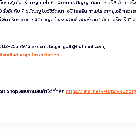
ลานด์กราฟ,ณัฐนรี ชาญชนะโยธิน,พิมภากร ปัญญาดิลก สกอร์ 3 อันเดอร์พ
70 รั้งอันดับ 7, ชนัญญู โชว์วิวัฒนา,เจมี โรสลิน คาเมโร จากยูเออี,กรวร
ิศา รับรอง และ ฐิติกาญจน์ ธรรพสิทธิ์ สกอร์รวม 1 อันเดอร์พาร์ 71 อ
ทร 02-255 7976 E-mail:
talga_golf@hotmail.com
,
landladiesgolfassociation
olf Shop สอบถามสินค้าได้ที่คลิก
https://line.me/R/ti/p/%40hotg