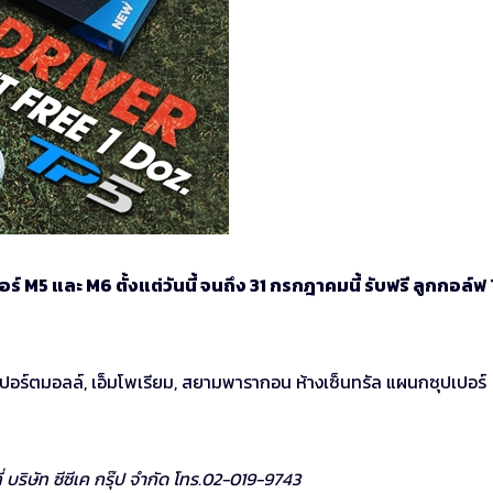
อร์ M5 และ M6 ตั้งแต่วันนี้ จนถึง 31 กรกฎาคมนี้ รับฟรี ลูกกอล์ฟ
สปอร์ตมอลล์, เอ็มโพเรียม, สยามพารากอน ห้างเซ็นทรัล แผนกซุปเปอร์
 บริษัท ซีซีเค กรุ๊ป จำกัด โทร.02-019-9743