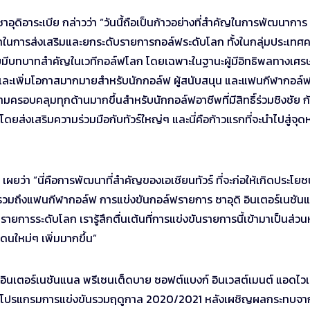
ุดิอาระเบีย กล่าวว่า “วันนื้ถือเป็นก้าวอย่างที่สำคัญในการพัฒนาการ
าในการส่งเสริมและยกระดับรายการกอล์ฟระดับโลก ทั้งในกลุ่มประเทศ
อเชียมีบทบาทสำคัญในเวทีกอล์ฟโลก โดยเฉพาะในฐานะผู้มีอิทธิพลทางเศร
อกและเพิ่มโอกาสมากมายสำหรับนักกอล์ฟ ผู้สนับสนุน และแฟนกีฬากอล์ฟ 
วามครอบคลุมทุกด้านมากขึ้นสำหรับนักกอล์ฟอาชีพที่มีสิทธิ์ร่วมชิงชัย ก
เสริมความร่วมมือกับทัวร์ใหญ่ๆ และนี่คือก้าวแรกที่จะนำไปสู่จุ
ผยว่า “นี่คือการพัฒนาที่สำคัญของเอเชียนทัวร์ ที่จะก่อให้เกิดประโยช
ง รวมถึงแฟนกีฬากอล์ฟ การแข่งขันกอล์ฟรายการ ซาอุดิ อินเตอร์เนชัน
การระดับโลก เรารู้สึกตื่นเต้นที่การแข่งขันรายการนี้เข้ามาเป็นส่วนห
นใหม่ๆ เพิ่มมากขึ้น”
ินเตอร์เนชันแนล พรีเซนเต็ดบาย ซอฟต์แบงก์ อินเวสต์เมนต์ แอดไวเ
กำหนดโปรแกรมการแข่งขันรวมฤดูกาล 2020/2021 หลังเผชิญผลกระทบจา