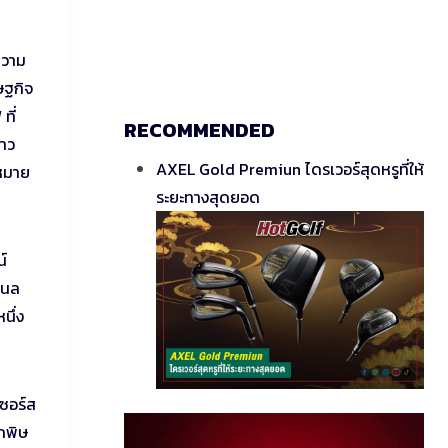
ความ
ษฐกิจ
ที่
RECOMMENDED
้าว
AXEL Gold Premiun ไดรเวอร์สุดหรูที่ให้
ดหมาย
ระยะทางสุดยอด
น์
แนล
นึ่ง
ซอร์ส
กพิษ