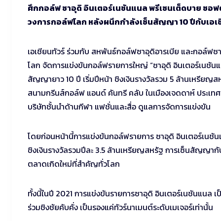
ศึกกอล์ฟ ซาอุดิ อินเตอร์เนชันแนล พรีเซนเต็ดบาย ซอฟต
วงการกอล์ฟโลก หลังผนึกกำลังเซ็นสัญญา 10 ปีกับเอเชียนท
เอเชียนทัวร์ ร่วมกับ สหพันธ์กอล์ฟซาอุดิอารเบีย และกอล์ฟซ
โลก จัดการแข่งขันกอล์ฟรายการใหญ่ “ซาอุดิ อินเตอร์เนชัน
สัญญายาว 10 ปี เริ่มปีหน้า ชิงเงินรางวัลรวม 5 ล้านเหรียญ
สนามกรีนส์กอล์ฟ แอนด์ คันทรี คลับ ในเมืองเจดดาห์ ประเทศซ
บริษัทชั้นนำด้านกีฬา แฟชั่นและสื่อ ดูแลการจัดการแข่งขัน
โดยก่อนหน้านี้การแข่งขันกอล์ฟรายการ ซาอุดิ อินเตอร์เนชัน
ชิงเงินรางวัลรวมปีละ 3.5 ล้านเหรียญสหรัฐ การเซ็นสัญญากับเอ
ตลาดเกิดใหม่ที่สำคัญทั่วโลก
ทั้งนี้ในปี 2021 การแข่งขันรายการซาอุดิ อินเตอร์เนชันแนล
ร่วมชิงชัยคับคั่ง เป็นรองแค่ทัวร์นาเมนต์ระดับเมเจอร์เท่านั้น