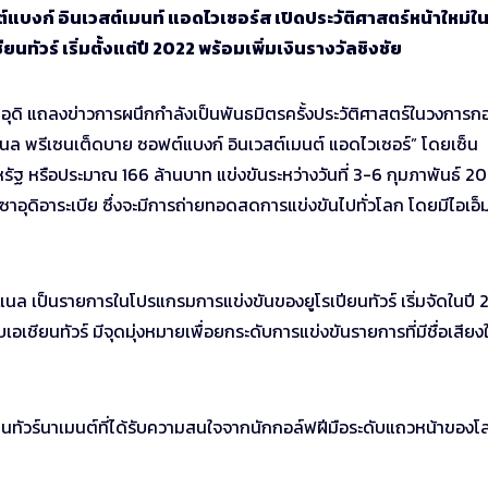
์แบงก์ อินเวสต์เมนท์ แอดไวเซอร์ส เปิดประวัติศาสตร์หน้าใหม่ใ
ัวร์ เริ่มตั้งแต่ปี 2022 พร้อมเพิ่มเงินรางวัลชิงชัย
าอุดิ แถลงข่าวการผนึกกำลังเป็นพันธมิตรครั้งประวัติศาสตร์ในวงการก
แนล พรีเซนเต็ดบาย ซอฟต์แบงก์ อินเวสต์เมนต์ แอดไวเซอร์” โดยเซ็น
สหรัฐ หรือประมาณ 166 ล้านบาท แข่งขันระหว่างวันที่ 3-6 กุมภาพันธ์ 
าอุดิอาระเบีย ซึ่งจะมีการถ่ายทอดสดการแข่งขันไปทั่วโลก โดยมีไอเอ็ม
แนล เป็นรายการในโปรแกรมการแข่งขันของยูโรเปียนทัวร์ เริ่มจัดในปี 
เชียนทัวร์ มีจุดมุ่งหมายเพื่อยกระดับการแข่งขันรายการที่มีชื่อเสียง
 เป็นทัวร์นาเมนต์ที่ได้รับความสนใจจากนักกอล์ฟฝีมือระดับแถวหน้าของโ