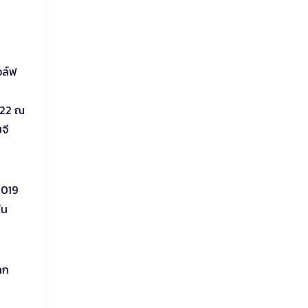
น
อล์ฟ
2022 ณ
จี
2019
ใน
ลก