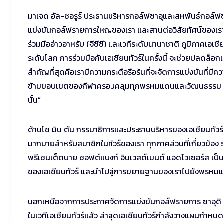
มาเจด อัล-ซอรูร์ ประธานบริหารกอล์ฟซาอุและสหพันธ์กอล์ฟซาอ
แข่งขันกอล์ฟรายการใหญ่ของเรา และสานต่อวิสัยทัศน์ของเร
ร่วมมืออ่าวอาหรับ (จีซีซี) และเวทีระดับนานาชาติ ภูมิภาคเ
ระดับโลก การร่วมมือกับเอเชียนทัวร์ในครั้งนี้ จะช่วยปลดล็
สำคัญที่สุดคือเรามีความกระตือรือร้นที่จะจัดการแข่งขันที่มีค
ข้ามขอบเขตของกีฬาครอบคลุมทุกพรหมแดนและวัฒนธรรม โดยส่ง
นั้น”
ด้านโช มิน ตัน กรรมาธิการและประธานบริหารของเอเชียนทัวร์ เ
มากมายสำหรับสมาชิกในทัวร์ของเรา ทุกภาคส่วนที่เกี่ยวข้อ
พรีเซนเต็ดบาย ซอฟต์แบงก์ อินเวสต์เมนต์ แอดไวเซอร์ส เป็นราย
ของเอเชียนทัวร์ และนำไปสู่การขยายฐานของเราไปยังพรหมแด
นอกเหนือจากการประกาศจัดการแข่งขันกอล์ฟรายการ ซาอุดิ อ
ในเวทีเอเชียนทัวร์แล้ว ล่าสุดเอเชียนทัวร์กำลังวางแผน