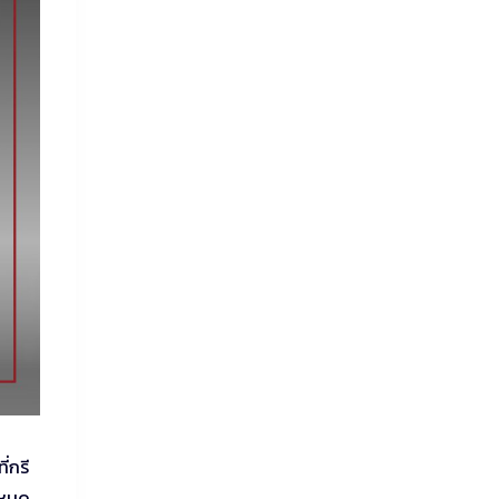
่กรี
กำหนด