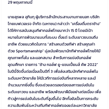
29 พฤษภาคมนี้
นายสุรพล อุทินทุ ผู้บริหารสำนักประสานงานภายนอก บริษัท
ไทยเบฟเวอเรจ จำกัด (มหาชน) กล่าวว่า “เครื่องดื่มตราช้าง”
ได้ให้การสนับสนุนกีฬากอล์ฟไทยมากว่า 15 ปี โดยมีเป้า
หมายในการพัฒนาแบบทั้งระบบ ตั้งแต่ ระดับเยาวชนจนถึง
อาชีพ ด้วยแนวคิดในการ “สร้างคนด้วยกีฬา สร้างคุณค่า
ด้วย Sportsmanship” มุ่งเน้นพัฒนานักกีฬากอล์ฟไทยให้มี
คุณภาพทั้งใน และนอกสนาม สำหรับการแข่งขันกอล์ฟ
อุดมศึกษา รายการ “ช้าง กอล์ฟ ยู-แชมเปี้ยนส์ คัพ 2022”
ในปีนี้จัดขึ้นต่อเนื่องเป็นปีที่ 3 เพื่อส่งเสริมนักกีฬากอล์ฟใน
ระดับมหาวิทยาลัย ให้มีเวทีการแข่งขันที่หลากหลาย และมี
จำนวนมากยิ่งขึ้น ซึ่งจะช่วยลดรอยต่อของการแข่งขันใน
ระดับเยาวชน และอาชีพ พร้อมพัฒนาฝีมืออย่างต่อเนื่อง เพื่อ
ก้าวสู่การแข่งขันในระดับที่สูงขึ้นไป อีกทั้งยังเป็นการกระชับ
ความสัมพันธ์ระหว่างทีมกีฬากอล์ฟของแต่ละมหาวิทยาลัย