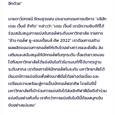
อีกด้วย”
นายดาว์ปกรณ์ รัตนสุวรรณ ประธานกรรมการบริหาร “บริษัท
เดอะ เจ็นซ์ จำกัด” กล่าวว่า “เดอะ เจ็นซ์ เรามีความยินดีที่ได้
ร่วมสนับสนุนการแข่งขันกอล์ฟระดับมหาวิทยาลัย รายการ
“ช้าง กอล์ฟ ยู-แชมเปี้ยนส์ คัพ 2022” เราต้องการสร้าง
ผลผลิตของวงการกอล์ฟให้เติบโตอย่างถาวรและยั่งยืน ส่ง
เสริมและสนับสนุนให้นักกอล์ฟในทุกระดับ ตั้งแต่เยาวชนจน
ไปถึงมหาวิทยาลัยได้แข่งขันในทัวร์นาเมนท์ที่ได้มาตรฐาน
ระดับสากล เราต้องการให้นักกอล์ฟในระดับ มหาวิทยาลัยได้
มีแมตช์การแข่งขันเพื่อพัฒนาฝีมือได้อย่างต่อเนื่อง และ
เตรียมความพร้อมสู่การเป็นนักกอล์ฟอาชีพ โดยในปีนี้
มหาวิทยาลัยที่เข้าร่วมการแข่งขันได้ส่งนักกีฬาฝีมือดีเข้าร่วม
แข่งขันอย่างคับคั่ง เราคิดว่าการแข่งขันในปีนี้ต้องสนุกเข้ม
ข้นอย่างแน่นอน”