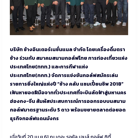
บริษัท ช้างอินเตอร์เนชั่นแนล จำกัด โดยเครื่องดื่มตรา
ช้าง ร่วมกับ สมาคมสนามกอล์ฟไทย การท่องเที่ยวแห่ง
ประเทศไทย(ททท.) และการกีฬาแห่ง
ประเทศไทย(กกท.) จัดการแข่งขันกอล์ฟสมัครเล่น
รายการยิ่งใหญ่แห่งปี “ช้าง คลับ แชมเปี้ยนชิพ 2018”
เฟ้นหายอดฝีมือจากทั่วประเทศที่จะบินลัดฟ้าสู่มหานคร
ฮ่องกง-จีน สัมผัสประสบการณ์การออกรอบบนสนาม
กอล์ฟมาตรฐานระดับ 5 ดาว พร้อมขยายตลาดต่อยอด
ธุรกิจกอล์ฟแดนมังกร
เมื่อวันที่ 20 เม.ย.61 ณ เดอะ รอยัล เจมส์ กอล์ฟ ซิตี้