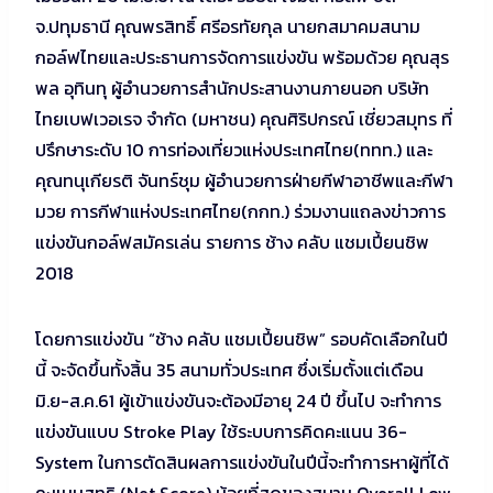
จ.ปทุมธานี คุณพรสิทธิ์ ศรีอรทัยกุล นายกสมาคมสนาม
กอล์ฟไทยและประธานการจัดการแข่งขัน พร้อมด้วย คุณสุร
พล อุทินทุ ผู้อำนวยการสำนักประสานงานภายนอก บริษัท
ไทยเบฟเวอเรจ จำกัด (มหาชน) คุณศิริปกรณ์ เชี่ยวสมุทร ที่
ปรึกษาระดับ 10 การท่องเที่ยวแห่งประเทศไทย(ททท.) และ
คุณทนุเกียรติ จันทร์ชุม ผู้อำนวยการฝ่ายกีฬาอาชีพและกีฬา
มวย การกีฬาแห่งประเทศไทย(กกท.) ร่วมงานแถลงข่าวการ
แข่งขันกอล์ฟสมัครเล่น รายการ ช้าง คลับ แชมเปี้ยนชิพ
2018
โดยการแข่งขัน “ช้าง คลับ แชมเปี้ยนชิพ” รอบคัดเลือกในปี
นี้ จะจัดขึ้นทั้งสิ้น 35 สนามทั่วประเทศ ซึ่งเริ่มตั้งแต่เดือน
มิ.ย-ส.ค.61 ผู้เข้าแข่งขันจะต้องมีอายุ 24 ปี ขึ้นไป จะทำการ
แข่งขันแบบ Stroke Play ใช้ระบบการคิดคะแนน 36-
System ในการตัดสินผลการแข่งขันในปีนี้จะทำการหาผู้ที่ได้
คะแนนสุทธิ (Net Score) น้อยที่สุดของสนาม Overall Low