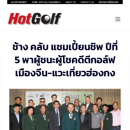
Skip
ADVERTISEMENT
WORK WITH US | ร่วมงานกับเรา
ABOUT US
CONTACT US
นโยบายความเป็นส่วนตัว
to
content
ช้าง คลับ แชมเปี้ยนชิพ ปีที่
5 พาผู้ชนะผู้โชคดีตีกอล์ฟ
เมืองจีน-แวะเที่ยวฮ่องกง