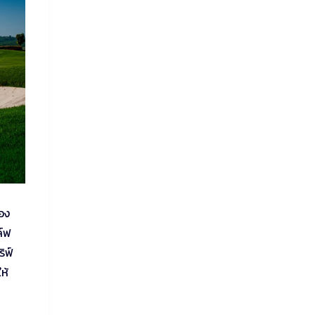
อง
ล์ฟ
ิฟ์
ห้