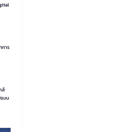
gital
อกการ
าส์
ูปแบบ