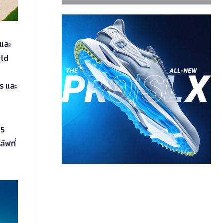
 และ
rld
ร และ
 5
์ฟที่