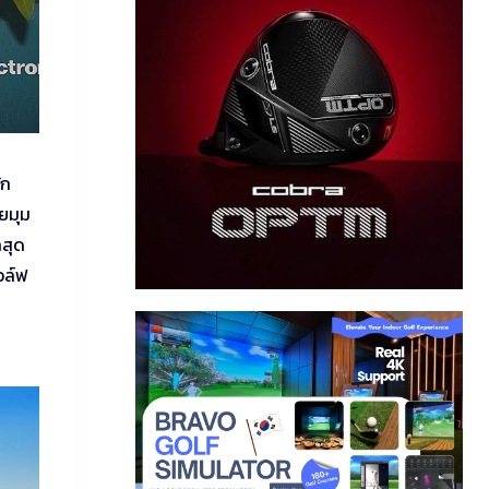
ัก
ยมุม
กสุด
อล์ฟ