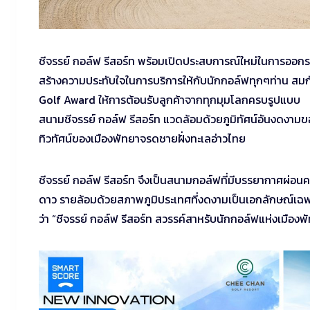
ชีจรรย์ กอล์ฟ รีสอร์ท พร้อมเปิดประสบการณ์ใหม่ในการออกร
สร้างความประทับใจในการบริการให้กับนักกอล์ฟทุกๆท่าน สม
Golf Award ให้การต้อนรับลูกค้าจากทุกมุมโลกครบรูปแบบ
สนามชีจรรย์ กอล์ฟ รีสอร์ท แวดล้อมด้วยภูมิทัศน์อันงด
ทิวทัศน์ของเมืองพัทยาจรดชายฝั่งทะเลอ่าวไทย
ชีจรรย์ กอล์ฟ รีสอร์ท จึงเป็นสนามกอล์ฟที่มีบรรยากาศผ่อ
ดาว รายล้อมด้วยสภาพภูมิประเทศที่งดงามเป็นเอกลักษณ์เฉพา
ว่า “ชีจรรย์ กอล์ฟ รีสอร์ท สวรรค์สาหรับนักกอล์ฟแห่งเมืองพ