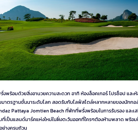
ั่งพร้อมด้วยสิ่งอานวยความสะดวก อาทิ ห้องล็อคเกอร์ โปรช็อป และห้
 ด้วยมาตรฐานชั้นนาระดับโลก สอดรับกับไลฟ์สไตล์หลากหลายของนักกอ
Andaz Pattaya Jomtien Beach ที่พักที่พรั่งพร้อมในการรับรอง และเสร
รมที่เป็นแลนด์มาร์คแห่งใหม่ในฝั่งตะวันออกที่ใครๆต้องห้ามพลาด พร้อมใ
บบอย่างครบถ้วน