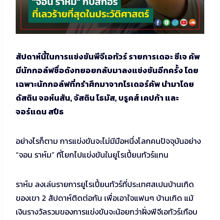
สัปดาห์นี้ในการแข่งขันพีจีเอทัวร์ รายการเดอะ ซีเจ คัพ
มีนักกอล์ฟชื่อดังทยอยกลับมาลงแข่งขันอีกครั้ง โดย
เฉพาะนักกอล์ฟที่กรำศึกมาจากไรเดอร์คัพ นำมาโดย
ดัสติน จอห์นสัน, จัสติน โธมัส, บรูคส์ เคปก้า และ
จอร์แดน สปีธ
อย่างไรก็ตาม การแข่งขันจะไม่มีมือหนึ่งโลกคนปัจจุบันอย่าง
“จอน ราห์ม” ที่โยกไปแข่งขันในยูโรเปี้ยนทัวร์แทน
ราห์ม ลงเล่นรายการยูโรเปี้ยนทัวร์ที่ประเทศสเปนบ้านเกิด
ของเขา 2 สัปดาห์ติดต่อกัน เพื่อเอาใจแฟนๆ บ้านเกิด แม้
เงินรางวัลรวมของการแข่งขันจะน้อยกว่าฝั่งพีจีเอทัวร์เกือบ