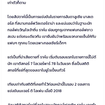
เท่าตัวก็ตาม
โดยสัปดาห์นี้เป็นการแข่งขันในรายการอันดาลูเซีย มาสเต
อร์ส ที่สนามกอล์ฟวัลเดอร์ราม่า และแน่นอนว่าในฐานะนัก
กอล์ฟขวัญใจเจ้าถิ่น ราห์ม ย่อมถูกรุมจากแฟนกอล์ฟชาว
สเปน แต่ขณะเดียวกัน เขายืนยันว่าพร้อมแจกลายเซ็นให้กับ
แฟนๆ ทุกคน โดยเฉพาะกองเชียร์เด็กๆ
แต่เป็นที่น่าเสียดายที่ ราห์ม เริ่มต้นรอบแรกในรายการนี้ไม่ดี
นัก เขาตีสกอร์ 7 โอเวอร์พาร์ 78 ในวันแรก ซึ่งเป็นสถิติ
สกอร์ที่แย่ที่สุดของเขาในยูโรเปี้ยนทัวร์
เทียบเท่ากับสถิติที่เคยทำไว้ก่อนหน้านี้ในรอบ 2 ของการ
แข่งขันเมเจอร์ ดิ โอเพ่น เมื่อปี 2018
ส่วนสถิติสกอร์แย่ที่สุดในฐานะนักกอล์ฟอาชีพ ราห์ม เคยทำ