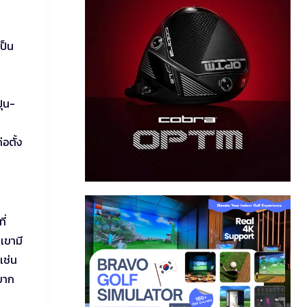
ป็น
ุ่น-
อตั้ง
ี่
เขามี
เช่น
มาก