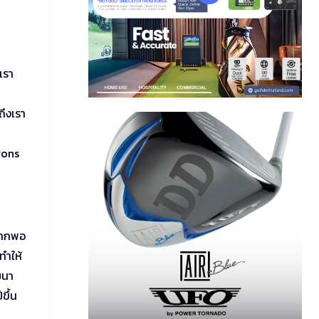
เรา
ึงเรา
rons
งมากพอ
ทำให้
ฒนา
ขึ้น