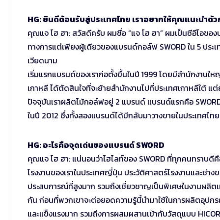
HG: ยินดีต้อนรับสู่ประเทศไทย เราอยากให้คุณแนะนำตั
คุณแจ โฮ ฮา: สวัสดีครับ ผมชื่อ “แจ โฮ ฮา” ผมเป็นซีอีโอขอ
ทางการแต่เพียงผู้เดียวของแบรนด์กอล์ฟ SWORD ใน 5 ประเทศ
เวียดนาม
เริ่มแรกแบรนด์ของเราก่อตั้งขึ้นในปี 1999 โดยมีสำนักงานใหญ่ แ
เกาหลี ได้ตัดสินใจที่จะย้ายสำนักงานไปที่ประเทศเกาหลีใต้ แต่ย
ปัจจุบันเราผลิตไม้กอล์ฟอยู่ 2 แบรนด์ แบรนด์แรกคือ SWORD ท
ในปี 2012 ซึ่งทั้งสองแบรนด์ได้มีกลับมาวางขายในประเทศไทย
HG: อะไรคือจุดเด่นของแบรนด์ SWORD
คุณแจ โฮ ฮา: แน่นอนว่าไฮไลท์ของ SWORD ที่ทุกคนทราบดีคื
โรงงานของเราในประเทศญี่ปุ่น ประวัติศาสตร์โรงงานและช่างขอ
ประสบการณ์ที่สูงมาก รวมถึงเชี่ยวชาญเป็นพิเศษในงานผลิต
กัน ก่อนที่พวกเขาจะต่อยอดความรู้นี้นำมาใช้ในการผลิตอุปก
และแข็งแรงมาก รวมถึงการผสมผสานเข้ากับวัสดุแบบ HICOR น