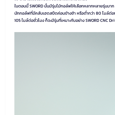
ในตอนนี้ SWORD นั้นมีรุ่นไม้กอล์ฟให้เลือกหลากหลายรุ่นมาก ท
นักกอล์ฟที่มีคลับเฮดสปีดค่อนข้างช้า หรือต่ำกว่า 80 ไมล์ต่อช
105 ไมล์ต่อชั่วโมง ก็จะมีรุ่นที่เหมาะกับอย่าง SWORD CNC Dri