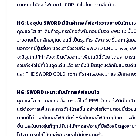
มากกว่าไม้กอล์ฟแบบ HICOR ทั่วไปในตลาดอีกด้วย
HG: ปัจจุบัน SWORD มีสินค้ากอล์ฟอะไรวางขายในไทยแล
คุณแจ โฮ ฮา: สินค้าอุปกรณ์กอล์ฟในตอนนี้ของ SWORD นั้นมีให้
วางขายเป็นหลักอยู่ในตอนนี้ เป็นรุ่นที่เราอัพเกรดขึ้นจาก
นอกจากนี้รุ่นอื่นๆ ของเรายังรวมถึง SWORD CNC Driver, 
จะมีรุ่นใหม่ที่กำลังจะเปิดตัวออกมาเพิ่มในปีนี้ด้วย โดยสา
รวมถึงหัวไม้ที่เป็นจุดเด่นแล้ว เรายังมีเซ็ตชุดเหล็กในแบรน
และ THE SWORD GOLD Irons ที่ราคารองลงมา และอีกหลายรุ่น
HG: SWORD เหมาะกับนักกอล์ฟแบบใด
คุณแจ โฮ ฮา: ตอนก่อตั้งแบรนด์ในปี 1999 นักกอล์ฟที่เป็นเป้
แต่ต้องการเพิ่มระยะการตีให้ไกลขึ้น อย่างไรก็ตามตอนนี้ด้วย
ตอนนี้ไม่ว่าจะนักกอล์ฟซีเนียร์ หรือนักกอล์ฟที่อายุน้อย ต่าง
ขึ้น และในบางรุ่นก็ถูกปรับให้นักกอล์ฟอายุที่มีสวิงสปีดสูงสามาร
ไป สามารถใช้ไม้กอล์ฟของเราได้ทั้งหมดครับ