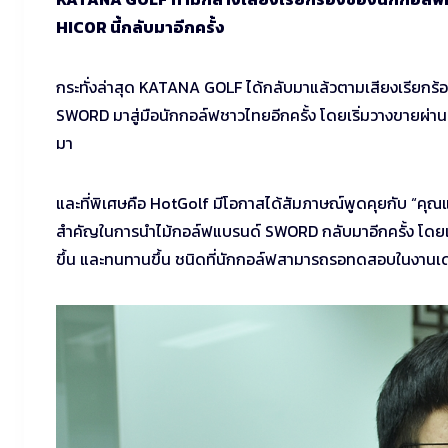
HICOR นี้กลับมาอีกครั้ง
กระทั่งล่าสุด KATANA GOLF ได้กลับมาแล้วตามเสียงเรียกร้
SWORD มาสู่มือนักกอล์ฟชาวไทยอีกครั้ง โดยเริ่มวางขายผ่านร้า
มา
และที่พิเศษคือ HotGolf มีโอกาสได้สัมภาษณ์พูดคุยกับ “คุณแจ
สำคัญในการนำไม้กอล์ฟแบรนด์ SWORD กลับมาอีกครั้ง โดยเฉพ
ขึ้น และทนทานขึ้น ชนิดที่นักกอล์ฟสามารถรอทดสอบในงานเดโมที