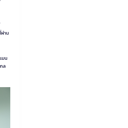
์
่ผ่าน
์แมน
ไกล