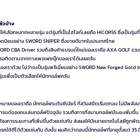
้วบ้าง
เลือกหลากหลายรุ่น แต่รุ่นที่เป็นไฮไลท์เลยคือ HICOR55 ซึ่งเป็นรุ่นที่
รุ่นยอดนิยมอย่าง SWORD SNIPER ซึ่งขายดีมากในประเทศไทย
SWORD CBA Driver รวมถึงสินค้าแบรนด์ใหม่ของเราคือ AXA GOLF รวมถ
มารถรอติดตามจากทางเพจเฟซบุ๊กของเราได้เลยครับ
ด์ของเราด้วย ไม่ว่าจะเป็นรุ่นพรีเมี่ยมอย่าง SWORD New Forged Gold I
เพื่อเป็นตัวเลือกให้นักกอล์ฟครับ
าหมายของเราคือ นักกอล์ฟระดับซีเนียร์ ที่สวิงสปีดเริ่มตกลง ไม่มีพลั
เทรนด์ของคนเล่นกอล์ฟปัจจุบัน รวมถึงการที่สนามกอล์ฟมีระยะเพิ่มขึ้น 
ก็ต้องการระยะทางที่เพิ่มขึ้นด้วยเช่นกัน ส่งผลให้มีหลายเทคโนโลยีถูกพั
ถใช้ตีได้ด้วยเช่นกัน ดังนั้น ผมคิดว่าตอนนี้นักกอล์ฟที่อายุตั้งแต่ 35 ปี