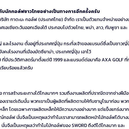
วกับนักกอล์ฟชาวไทยอย่างเป็นทางการอีกครั้งครับ
งบริษัท กาตะนะ กอล์ฟ (ประเทศไทย) จำกัด เราเป็นตัวแทนจำหน่ายอย่างเ
เอเชียตะวันออกเฉียงใต้ ประกอบไปด้วยไทย, พม่า, ลาว, กัมพูชา และ
ละโรงงาน ตั้งอยู่ที่ประเทศญี่ปุ่น กระทั่งเจ้าของแบรนด์ซึ่งเป็นชาวญี่ป
ังคงโรงงานที่เมืองมัตซึยาม่า, ประเทศญี่ปุ่น เอาไว้
ี่มีประวัติศาสตร์มาตั้งแต่ปี 1999 และแบรนด์ต่อมาคือ AXA GOLF ที่ก่
เรียบร้อยแล้วครับ
อ การสร้างระยะทางได้ไกลมากๆ รวมถึงงานผลิตที่ปราณีตจากช่างฝีมือท
งเราแต่เดิมนั้น พวกเขาเป็นผู้ผลิตที่ผลิตดาบให้กับซามูไรมาก่อน พวก
เหล็ก โดยเฉพาะการผลิตเหล็กให้มีความบางอย่างมาก แต่แข็งแกร่งมาก
รณ์กอล์ฟ นั่นจึงเป็นเหตุผลว่าทำไมเราสามารถผลิตหน้าไม้กอล์ฟได้บาง
ั่นจึงเป็นเหตุผลว่าทำไมไม้กอล์ฟของ SWORD ถึงตีได้ไกลมาก และ