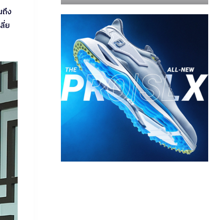
นถึง
ลี่ย