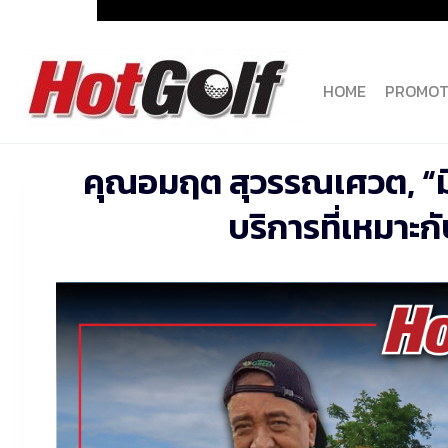
Skip
to
content
HOME
PROMOT
คุณอมฤต สุวรรณเศวต, “มี
บริการที่เหมาะ