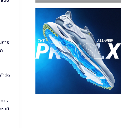
์ฟแบบ
็นการ
ูก
กำลัง
วยการ
ราที่