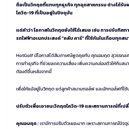
ถือเป็นวิกฤตที่แทบทุกธุรกิจ ทุกอุตสาหกรรม ต่างได
โควิด-19 ที่เป็นอยู่ในปัจจุบัน
แต่คำว่า โอกาสในวิกฤตยังใช้ได้เสมอ เช่น การปรับทิศทา
รถไฟฟ้าอเนกประสงค์ “คลับ คาร์” ที่ใช้กันในเกือบทุ
HotGolf มีโอกาสได้สัมภาษณ์พูดคุยกับ คุณอมฤต สุวรรณเศวต,
การทำธุรกิจ ที่ช่วยลดความเสี่ยง เพิ่มความคล่องตัวให้กับ
ต้องดีขึ้นหลังจากนี้
เพื่อให้แม้อยู่ในวิกฤต แต่ลูกค้าสนามกอล์ฟ และนักกอล์ฟที่ใช้บ
ปรับตัวเพื่อเอาชนะวิกฤตโควิด-19 และสถานการณ์ที่เป
คุณอมฤต :
เรามีการปรับตัวเยอะมาก เพราะสถานการณ์ปัจจุบั