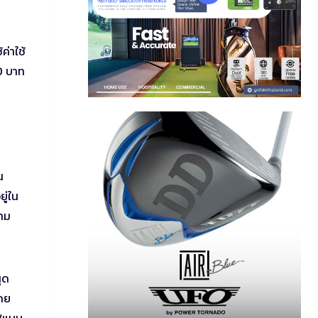
ค่าใช้
50 บาท
น
ู่ใน
วาม
ุด
โดย