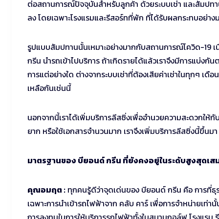
ต่อสถานการณ์ปัจจุบันสำหรับลูกค้า ด้วยระบบเช่า และสัมปทาน
ลง โดยเฉพาะโรงแรมและรีสอร์ทที่พัก ที่ได้รับผลกระทบอย่างม
รูปแบบสัมปทานนั้นเหมาะอย่างมากกับสถานการณ์โควิด-19 เนื่
กรีน นำรถเข้าไปบริการ ถ้าเกิดรายได้แล้วเราจึงมีการแบ่งกันตา
การแต่อย่างใด ต่างจากระบบเช่าที่ต้องเสียค่าเช่าในทุกๆ เด
เหลือกันเช่นนี้
นอกจากนี้เราได้เพิ่มบริการลีสซิ่งเพื่ออำนวยความสะดวกให้กับล
ยาก หรือใช้เอกสารจำนวนมาก เราจึงเพิ่มบริการลีสซิ่งนี้ขึ้นมา 
มาตรฐานของ บียอนด์ กรีน ที่ยังคงอยู่ในระดับสูงสุดเส
คุณอมฤต :
ทุกคนรู้ดีว่าจุดเด่นของ บียอนด์ กรีน คือ การท
เฉพาะการนำเข้ารถไฟฟ้าจาก คลับ คาร์ เพื่อการจำหน่ายเท่านั้น แ
การลงทุนในการให้บริการรถไฟฟ้าทั้งในสนามกอล์ฟ โรงแรม รีส