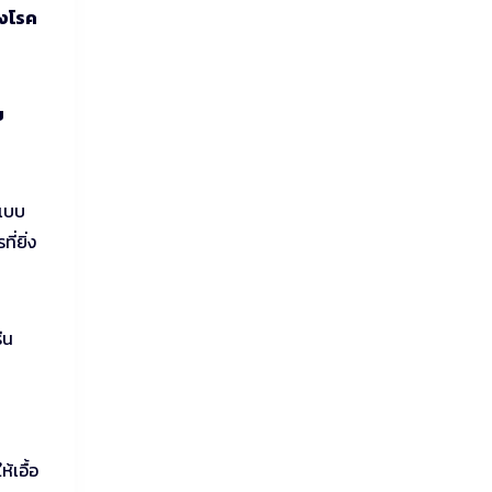
องโรค
ย
ปแบบ
่ยิ่ง
ีน
เอื้อ