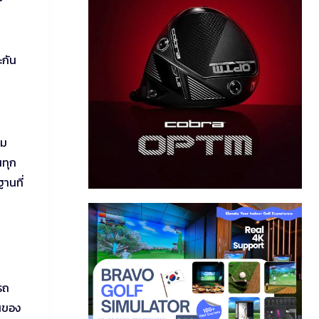
ะกัน
าม
นทุก
านที่
รถ
่นของ