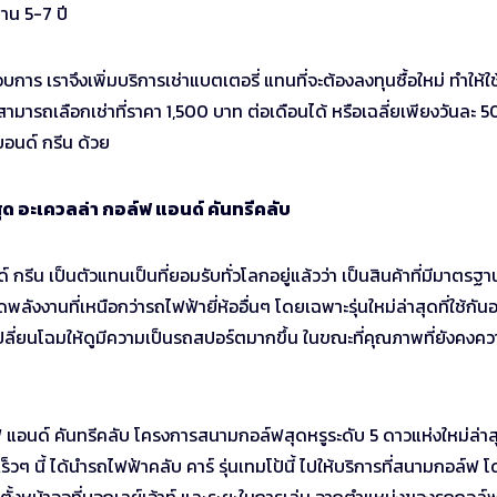
าน 5-7 ปี
การ เราจึงเพิ่มบริการเช่าแบตเตอรี่ แทนที่จะต้องลงทุนซื้อใหม่ ทำให้ใช้
ก็สามารถเลือกเช่าที่ราคา 1,500 บาท ต่อเดือนได้ หรือเฉลี่ยเพียงวันละ 
ยอนด์ กรีน ด้วย
ุด อะเควลล่า กอล์ฟ แอนด์ คันทรีคลับ
์ กรีน เป็นตัวแทนเป็นที่ยอมรับทั่วโลกอยู่แล้วว่า เป็นสินค้าที่มีมาตรฐา
งงานที่เหนือกว่ารถไฟฟ้ายี่ห้ออื่นๆ โดยเฉพาะรุ่นใหม่ล่าสุดที่ใช้กันอย
ับเปลี่ยนโฉมให้ดูมีความเป็นรถสปอร์ตมากขึ้น ในขณะที่คุณภาพที่ยังคงค
ล์ฟ แอนด์ คันทรีคลับ โครงการสนามกอล์ฟสุดหรูระดับ 5 ดาวแห่งใหม่ล่าส
วๆ นี้ ได้นำรถไฟฟ้าคลับ คาร์ รุ่นเทมโป้นี้ ไปให้บริการที่สนามกอล์ฟ 