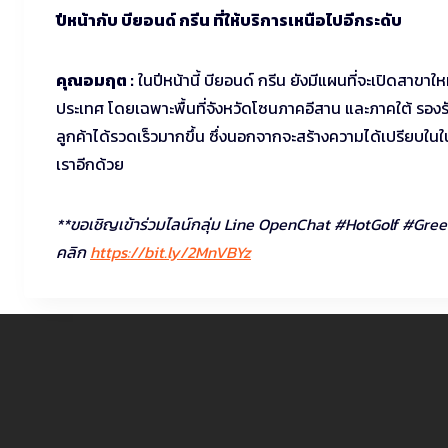
ปีหน้ากับ บียอนด์ กรีน ที่ให้บริการเหนือไปอีกระดับ
คุณอมฤต :
ในปีหน้านี้ บียอนด์ กรีน ยังมีแผนที่จะเปิดสาขาใ
ประเทศ โดยเฉพาะพื้นที่จังหวัดโซนภาคอีสาน และภาคใต้ รองรั
ลูกค้าได้รวดเร็วมากขึ้น ซึ่งนอกจากจะสร้างความได้เปรียบในใ
เราอีกด้วย
**ขอเชิญเข้าร่วมไลน์กลุ่ม Line OpenChat #HotGolf #Green
คลิก
https://bit.ly/2MnVBYz