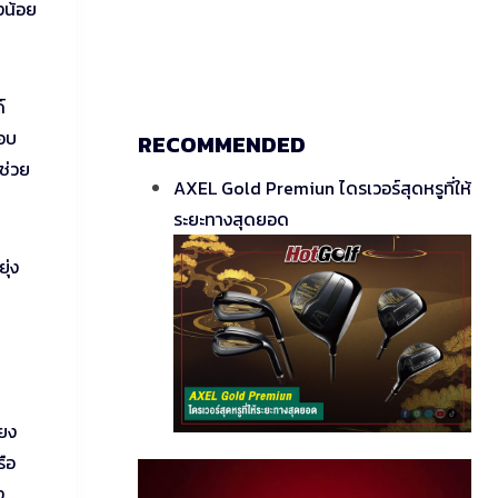
งน้อย
์
กอบ
RECOMMENDED
ช่วย
AXEL Gold Premiun ไดรเวอร์สุดหรูที่ให้
ระยะทางสุดยอด
ุ่ง
ียง
รือ
ง