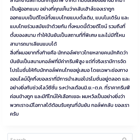
สำนักงานสถาปนิกกรุงเทพ จำกัด ที่มีชื่อเสียงอย่างมากมา
เป็นผู้ออกแบบ อย่างที่คุณเห็นว่าคลับเฮ้าส์ของเราถูก
ออกแบบเป็นดีไซน์ทั้งแบบไทยแบบดั้งเดิม, แบบโมเดิร์น และ
แบบไทยร่วมสมัยเข้าด้วยกัน ทั้งหมดนี้ด้วยดีไซน์ รวมถึงที่
ตั้งของสนาม ทำให้บันยันเป็นสถานที่ที่พิเศษ และไม่มีที่ไหน
สามารถมาเลียนแบบได้
สิ่งที่ผมอยากทิ้งท้ายคือ นักกอล์ฟชาวไทยหลายคนมักคิดว่า
บันยันเป็นสนามกอล์ฟที่มีค่ากรีนฟีสูง แต่ที่จริงเรามีการจัด
โปรโมชั่นให้กับนักกอล์ฟคนไทยอยู่เสมอ โดยเฉพาะช่องทาง
ออนไลน์บุ๊คกิ้งของเราที่มีการนำเสนอโปรโมชั่นอยู่ตลอด และ
อย่างยิ่งกับช่วงโลว์ซีซั่น ระหว่างเดือนมิ.ย.-ต.ค. ที่ราคากรีนฟี
ค่อนข้างถูก และมีทีไทม์ให้เลือกเยอะ ผมหวังเป็นอย่างยิ่งว่า
พวกเราจะมีโอกาสได้ต้อนรับคุณที่บันยัน กอล์ฟคลับ ของเรา
ครับ
Search