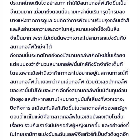
ประเทศไทยเติบโตอย่างมาก ทำให้มีสนามกอล์ฟเกิดขึ้นเป็น
จำนวนมาก เมื่อมาถึงตอนนี้สนามเหล่านั้นเริ่มทรุดโทรมลง
บางแห่งขาดการดูแล ผมคิดว่าการพัฒนาปรับปรุงคลับเฮ้าส์
และสิ่งอำนวยความสะดวกในกลุ่มสนามเหล่านี้จึงเป็นสิ่ง
จำเป็นมาก เพราะไม่เช่นนั้นพวกเขาจะไม่สามารถแข่งขันกับ
สนามกอล์ฟใหม่ๆ ได้
ถึงตอนนี้ประเทศไทยยังคงมีสนามกอล์ฟเกิดใหม่ขึ้นเรื่อยๆ
แต่ผมมองว่าจำนวนสนามกอล์ฟนั้นใกล้ถึงขีดจำกัดเต็มที
โดยเฉพาะเมื่อคำนึงว่าถ้าหากเราไม่อยากอยู่ในสถานการณ์ที่
สนามกอล์ฟนั้นเยอะกว่าคนเล่นกอล์ฟ ด้วยตัวเลขนักกอล์ฟ
ของเรานั้นไม่ได้เยอะมาก อีกทั้งสนามกอล์ฟนั้นมีต้นทุนค่อน
ข้างสูง และถ้าหากสนามไหนขาดทุนมันก็เสี่ยงที่พวกเขาจะ
ปิดกิจการ เหมือนกับสิ่งที่เกิดขึ้นในตลาดกอล์ฟของสหรัฐฯ
ตอนนี้ แต่ในแง่ดีคือ ตลาดกอล์ฟในเอเชียยังคงเติบโตขึ้น
เรื่อยๆ รวมถึงเรายังมีนักกอล์ฟผู้หญิงมากขึ้น และอย่างยิ่งที่
ในไทยเรามีการแข่งขันระดับแอลพีจีเอทัวร์ที่เป็นตัวดึงดูดอีก