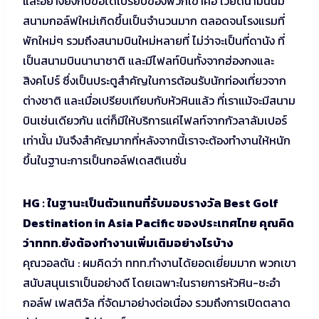
และอย่างยิ่งกับข้อได้เปรียบของพวกเขาคือ เวียดนามนั้นมี
สนามกอล์ฟใหม่เกิดขึ้นเป็นจำนวนมาก ตลอดจนโรงแรมที่
พักใหม่ๆ รวมถึงสนามบินใหม่หลายที่ ไม่ว่าจะเป็นที่ดานัง ที่
เป็นสนามบินนานาชาติ และมีไฟลท์บินทั้งจากฮ่องกงและ
สิงคโปร์ ซึ่งเป็นประตูสำคัญในการต้อนรับนักท่องเที่ยวจาก
ต่างชาติ และเมื่อเปรียบเทียบกับหัวหินแล้ว ที่เราแม้จะมีสนาม
บินเช่นเดียวกัน แต่ก็มีให้บริการแค่ไฟลท์จากกัวลาลัมเปอร์
เท่านั้น มันจึงสำคัญมากที่หลังจากนี้เราจะต้องทำงานให้หนัก
ขึ้นในฐานะการเป็นกอล์ฟเดสติเนชั่น
HG : ในฐานะเป็นตัวแทนที่รับมอบรางวัล Best Golf
Destination in Asia Pacific ของประเทศไทย คุณคิด
ว่าททท.ยังต้องทำงานเพิ่มเติมอย่างไรบ้าง
คุณวอลตัน : ผมคิดว่า ททท.ทำงานได้ยอดเยี่ยมมาก พวกเขา
สนับสนุนเราเป็นอย่างดี โดยเฉพาะในรายการหัวหิน-ชะอำ
กอล์ฟ เฟสติวัล ที่จัดมาอย่างต่อเนื่อง รวมถึงการเปิดตลาด