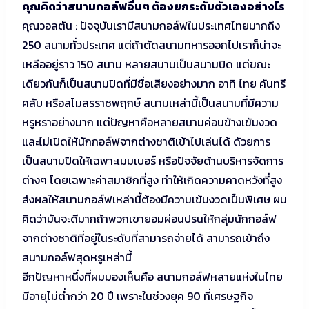
คุณคิดว่าสนามกอล์ฟอื่นๆ ต้องยกระดับตัวเองอย่างไร
คุณวอลตัน : ปัจจุบันเรามีสนามกอล์ฟในประเทศไทยมากถึง
250 สนามทั่วประเทศ แต่ถ้าตัดสนามทหารออกไปเราก็น่าจะ
เหลืออยู่ราว 150 สนาม หลายสนามเป็นสนามปิด แต่ขณะ
เดียวกันก็เป็นสนามปิดที่มีชื่อเสียงอย่างมาก อาทิ ไทย คันทรี
คลับ หรือสโมสรราชพฤกษ์ สนามเหล่านี้เป็นสนามที่มีความ
หรูหราอย่างมาก แต่ปัญหาคือหลายสนามค่อนข้างเข้มงวด
และไม่เปิดให้นักกอล์ฟจากต่างชาติเข้าไปเล่นได้ ด้วยการ
เป็นสนามปิดให้เฉพาะเมมเบอร์ หรือปัจจัยด้านบริหารจัดการ
ต่างๆ โดยเฉพาะค่าสมาชิกที่สูง ทำให้เกิดความคาดหวังที่สูง
ส่งผลให้สนามกอล์ฟเหล่านี้ต้องมีความเข้มงวดเป็นพิเศษ ผม
คิดว่ามันจะดีมากถ้าพวกเขายอมผ่อนปรนให้กลุ่มนักกอล์ฟ
จากต่างชาติที่อยู่ในระดับที่สามารถจ่ายได้ สามารถเข้าถึง
สนามกอล์ฟสุดหรูเหล่านี้
อีกปัญหาหนึ่งที่ผมมองเห็นคือ สนามกอล์ฟหลายแห่งในไทย
มีอายุไม่ต่ำกว่า 20 ปี เพราะในช่วงยุค 90 ที่เศรษฐกิจ