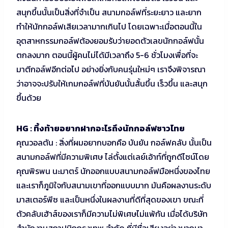
สนุกขึ้นนั้นเป็นสิ่งที่จำเป็น สนามกอล์ฟที่ระยะยาว และยาก
ทำให้นักกอล์ฟเสียเวลามากเกินไป โดยเฉพาะเมื่อตอนนี้ใน
อุตสาหกรรมกอล์ฟต้องยอมรับว่ายอดตัวเลขนักกอล์ฟนั้น
ตกลงมาก ตอนนี้ผู้คนไม่ได้มีเวลาถึง 5-6 ชั่วโมงเพื่อที่จะ
มาตีกอล์ฟอีกต่อไป อย่างยิ่งกับคนรุ่นใหม่ๆ เราจึงพิจารณา
ว่าอาจจะปรับให้เกมกอล์ฟที่บันยันนั้นสั้นขึ้น เร็วขึ้น และสนุก
ขึ้นด้วย
HG : ทิ้งท้ายอยากฝากอะไรถึงนักกอล์ฟชาวไทย
คุณวอลตัน : สิ่งที่ผมอยากบอกคือ บันยัน กอล์ฟคลับ นั้นเป็น
สนามกอล์ฟที่มีความพิเศษ ไล่ตั้งแต่เลย์เอ้าท์ที่ถูกดีไซน์โดย
คุณพิรพน นะมาตร์ นักออกแบบสนามกอล์ฟมือหนึ่งของไทย
และเราก็ภูมิใจกับสนามเขาที่ออกแบบมาก มันคือผลงานระดับ
มาสเตอร์พีซ และเป็นหนึ่งในผลงานที่ดีที่สุดของเขา ขณะที่
ตัวคลับเฮ้าส์ของเราก็มีความไม่พิเศษไม่แพ้กัน เมื่อได้บริษัท