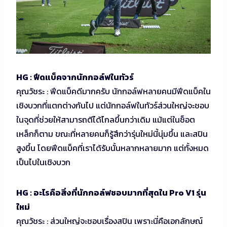
HG : ฟีดแบ็คจากนักกอล์ฟในทัวร์
คุณวัชระ : ฟีดแบ็คดีมากครับ นักกอล์ฟหลายคนมีฟีดแบ็คใน
เชิงบวกที่แตกต่างกันไป แต่นักกอล์ฟในทัวร์ส่วนใหญ่จะชอบ
ในจุดที่ช่วยให้สามารถตีได้ไกลขึ้นกว่าเดิม แม้แต่ในช็อต
เหล็กก็ตาม ขณะที่หลายคนก็รู้สึกว่ารุ่นใหม่นี้นุ่มขึ้น และสปิน
สูงขึ้น โดยฟีดแบ็คที่เราได้รับนั้นหลากหลายมาก แต่ทั้งหมด
เป็นไปในเชิงบวก
HG : อะไรคือสิ่งที่นักกอล์ฟชอบมากที่สุดใน Pro V1 รุ่น
ใหม่
คุณวัชระ : ส่วนใหญ่จะชอบเรื่องสปิน เพราะนี่คือเอกลักษณ์