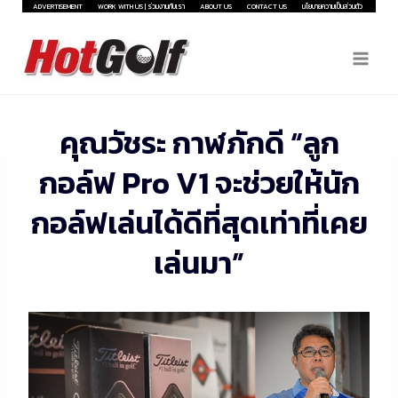
Skip
ADVERTISEMENT
WORK WITH US | ร่วมงานกับเรา
ABOUT US
CONTACT US
นโยบายความเป็นส่วนตัว
to
content
คุณวัชระ กาฬภักดี “ลูก
กอล์ฟ Pro V1 จะช่วยให้นัก
กอล์ฟเล่นได้ดีที่สุดเท่าที่เคย
เล่นมา”