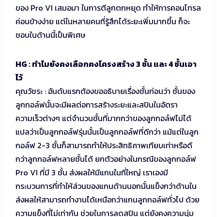
ของ Pro V1 เสมอมา ในการตีลูกตกหยุด ทำให้การคอนโทรล
ค่อนข้างง่าย แต่ในหลายคนที่รู้สึกได้ระยะเพิ่มมากขึ้น ก็จะ
ชอบในด้านนี้เป็นพิเศษ
HG : ทำไมยังคงเลือกคงโครงสร้าง 3 ชั้น และ 4 ชั้นเอา
ไว้
คุณวัชระ : อันดับแรกต้องขออธิบายเรื่องชั้นก่อนว่า ชั้นของ
ลูกกอล์ฟนั้นจะมีผลต่อการสร้างระยะและสปินในอัตรา
ความเร็วต่างๆ แต่จำนวนชั้นที่มากกว่าของลูกกอล์ฟไม่ได้
แปลว่าเป็นลูกกอล์ฟรุ่นนั้นเป็นลูกกอล์ฟที่ดีกว่า แม้แต่ในลูก
กอล์ฟ 2-3 ชั้นก็สามารถทำให้ประสิทธิภาพเทียบเท่าหรือดี
กว่าลูกกอล์ฟหลายชั้นได้ ยกตัวอย่างในกรณีของลูกกอล์ฟ
Pro V1 ที่มี 3 ชั้น ส่งผลให้มีแกนในที่ใหญ่ เราเองมี
กระบวนการที่ทำให้ส่วนของแกนด้านนอกนั้นแข็งกว่าด้านใน
ส่งผลให้สามารถทำงานได้เหนือกว่าแกนลูกกอล์ฟทั่วไป ด้วย
ความแข็งที่ไม่เท่ากัน ช่วยในการลดสปิน แต่ยังคงความนุ่ม