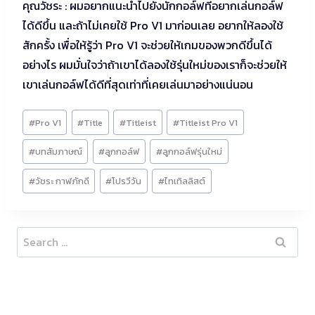
คุณวัชระ : ผมอยากแนะนำไปยังนักกอล์ฟที่อยากเล่นกอล์ฟ
ได้ดีขึ้น และถ้าไม่เคยใช้ Pro V1 มาก่อนเลย อยากให้ลองใช้
สักครั้ง เพื่อให้รู้ว่า Pro V1 จะช่วยให้เกมของพวกดีขึ้นได้
อย่างไร ผมมั่นใจว่าถ้าเขาได้ลองใช้รุ่นใหม่ของเราก็จะช่วยให้
เขาเล่นกอล์ฟได้ดีที่สุดเท่าที่เคยเล่นมาอย่างแน่นอน
Post
#
Pro V1
#
Title
#
Titleist
#
Titleist Pro V1
Tags:
#
บทสัมภาษณ์
#
ลูกกอล์ฟ
#
ลูกกอล์ฟรุ่นใหม่
#
วัชระ กาฬภักดี
#
โปรวีวัน
#
ไทเทิลลิสต์
Search
for: