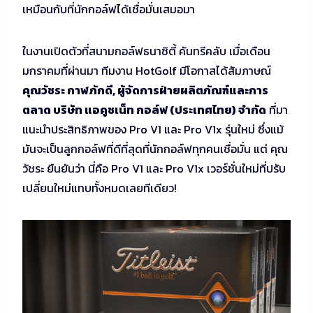
เหมือนกับที่นักกอล์ฟได้เชื่อมั่นเสมอมา
ในงานเปิดตัวที่สนามกอล์ฟธนาซิตี้ คันทรีคลับ เมื่อเดือน
มกราคมที่ผ่านมา ทีมงาน HotGolf มีโอกาสได้สัมภาษณ์
คุณวัชระ กาฬภักดี, ผู้จัดการฝ่ายผลิตภัณฑ์และการ
ตลาด บริษัท แอคูชเน็ท กอล์ฟ (ประเทศไทย) จำกัด
ที่มา
แนะนำประสิทธิภาพของ Pro V1 และ Pro V1x รุ่นใหม่ ซึ่งแม้
มันจะเป็นลูกกอล์ฟที่ดีที่สุดที่นักกอล์ฟทุกคนเชื่อมั่น แต่ คุณ
วัชระ ยืนยันว่า นี่คือ Pro V1 และ Pro V1x เวอร์ชั่นใหม่ที่ปรับ
เปลี่ยนใหม่แทบทั้งหมดเลยทีเดียว!