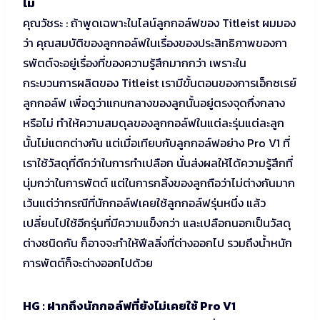
ไม่
คุณวัชระ : ถ้าพูดเฉพาะในไลน์ลูกกอล์ฟของ Titleist ผมมอง
ว่า คุณสมบัติของลูกกอล์ฟในเรื่องของประสิทธิภาพของกา
รพัตต์จะอยู่เรื่องที่ของความรู้สึกมากกว่า เพราะใน
กระบวนการผลิตของ Titleist เรามีขั้นตอนของการเอ็กซเรย์
ลูกกอล์ฟ เพื่อดูว่าแกนกลางของลูกนั้นอยู่ตรงจุดกึ่งกลาง
หรือไม่ ทำให้ความสมดุลของลูกกอล์ฟในแต่ละรุ่นแต่ละลูก
นั้นไม่แตกต่างกัน แต่เมื่อเทียบกับลูกกอล์ฟอย่าง Pro V1 ที่
เราใช้วัสดุที่ดีกว่าในการทำเปลือก นั่นส่งผลให้ได้ความรู้สึกที่
นุ่มกว่าในการพัตต์ แต่ในการกลิ้งของลูกถือว่าไม่ต่างกันมาก
เว้นแต่ว่ากรณีที่นักกอล์ฟเคยใช้ลูกกอล์ฟรุ่นหนึ่ง แล้ว
เปลี่ยนไปใช้อีกรุ่นที่มีความแข็งกว่า และเปลือกนอกเป็นวัสดุ
ต่างชนิดกัน ก็อาจจะทำให้ฟีลลิ่งที่ต่างออกไป รวมถึงน้ำหนัก
การพัตต์ก็จะต่างออกไปด้วย
HG : ฝากถึงนักกอล์ฟที่ยังไม่เคยใช้ Pro V1