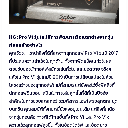
HG : Pro V1 รุ่นใหม่มีการพัฒนา หรือแตกต่างจากรุ่น
ก่อนหน้าอย่างไร
คุณวัชระ : เรานำสิ่งที่ดีที่สุดจากลูกกอล์ฟ Pro V1 รุ่นปี 2017
ที่ประสบความสำเร็จในทุกด้าน ทั้งจากฟีดแบ็คในทัวร์, ผล
ตอบรับของนักกอล์ฟสมัครเล่นทั่วไป และยอดขาย จริงๆ
แล้วใน Pro V1 รุ่นใหม่ปี 2019 เป็นการเปลี่ยนแปลงในส่วน
โครงสร้างของลูกกอล์ฟใหม่ทั้งหมด แต่ยังคงไว้ซึ่งฟีลลิ่งที่
นักกอล์ฟชื่นชอบ, สปินในการเล่นลูกสั้นที่ดีที่เป็นปัจจัย
สำคัญในการช่วยลดสกอร์ รวมถึงการแอพโพรชลูกตกหยุด
บนกรีน คุณสมบัติทั้งหมดนี้ยังคงอยู่เช่นเดิม แต่สิ่งที่เหนือ
จากรุ่นก่อนคือ การตีได้ไกลขึ้นทั้ง Pro V1 และ Pro V1x
ความเร็วลูกกอล์ฟสูงขึ้น ทั้งในช็อตไดร์ฟ และช็อตยาว