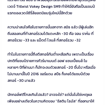
เวดจ์ Titleist Vokey Design SM9 ทำให้นี่ยังถือเป็นแชมป์
แรกของเวดจ์ซีรี่ส์ยอดนิยมรุ่นใหม่นี้อีกด้วย
ความน่าสนใจคือในรายการนี้นอกจาก สมิธ แล้ว มีผู้เล่นอีก
ถึงสองคนที่ทำสกอร์รวมได้แตะหลัก -30 คือ จอน ราห์ม ที่
สกอร์รวม -33 และ แม็ตต์ โจนส์ ที่สกอร์รวม -32
ทำไมในรายการนี้ถึงตีสกอร์กันต่ำเหลือเกิน เพราะเป็นเรื่อง
ปกติที่แชมป์รายการทัวร์นาเมนต์ ออฟ แชมเปี้ยนส์ ใน
หลายๆ ปีที่ผ่านมา ก็มักจะจบด้วยสกอร์ -20 ขึ้นไป หรือเมื่อ
ไม่นานมานี้ในปี 2016 จอร์แดน สปีธ ก็เคยได้แชมป์ด้วย
สกอร์ -30 มาแล้ว
นักกอล์ฟตีไกลเกินไปแล้ว? อาจจะใช่? แต่นั่นไม่ใช่เหตุผล
เพียงอย่างเดียวในความคิดของ “จัสติน โธมัส” ที่ออกมาให้