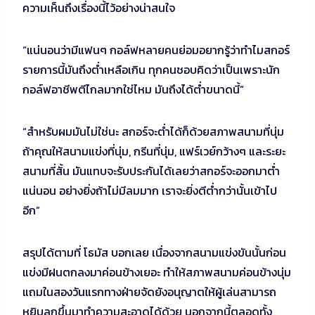
ความเห็นถึงเรื่องนี้ไว้อย่างน่าสนใจ
“แน่นอนว่ามีแฟนๆ กอล์ฟหลายคนย่อมอยากรู้ว่าทำไมสกอร์
รายการนี้มันถึงต่ำเหลือเกิน ทุกคนชอบคิดว่าเป็นเพราะนัก
กอล์ฟอาชีพตีไกลมากใช่ไหม มันถึงได้ต่ำขนาดนี้”
“สำหรับผมมันไม่ใช่นะ สกอร์จะต่ำได้ก็ด้วยสภาพสนามที่นุ่ม
ถ้าคุณให้สนามแข่งที่นุ่ม, กรีนที่นุ่ม, แฟร์เวย์กว้างๆ และระยะ
สนามที่สั้น มันแทบจะรับประกันได้เลยว่าสกอร์จะออกมาต่ำ
แน่นอน อย่างยิ่งถ้าไม่มีลมมาก เราจะยิ่งตีต่ำกว่านั้นเข้าไป
อีก”
สรุปได้ตามที่ โธมัส บอกเลย เนื่องจากสนามแข่งขันนั้นก่อน
แข่งมีฝนตกลงมาค่อนข้างเยอะ ทำให้สภาพสนามค่อนข้างนุ่ม
แถมในสองวันแรกทางฝ่ายจัดยังอนุญาตให้ผู้เล่นสามารถ
หยิบลูกขึ้นมาทำความสะอาดได้ด้วย นอกจากนี้ตลอดทั้ง