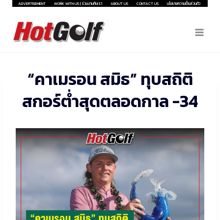
Skip
ADVERTISEMENT
WORK WITH US | ร่วมงานกับเรา
ABOUT US
CONTACT US
นโยบายความเป็นส่วนตัว
to
content
“คาเมรอน สมิธ” ทุบสถิติ
สกอร์ต่ำสุดตลอดกาล -34