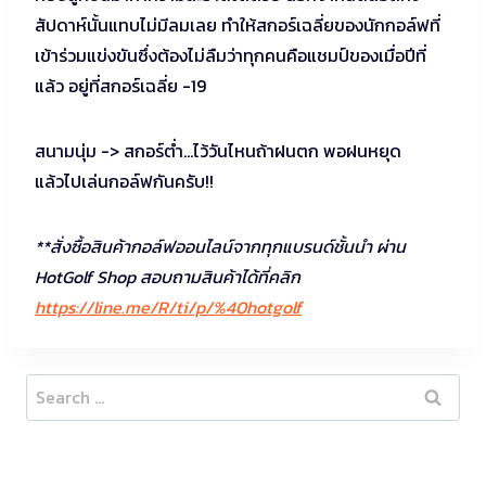
สัปดาห์นั้นแทบไม่มีลมเลย ทำให้สกอร์เฉลี่ยของนักกอล์ฟที่
เข้าร่วมแข่งขันซึ่งต้องไม่ลืมว่าทุกคนคือแชมป์ของเมื่อปีที่
แล้ว อยู่ที่สกอร์เฉลี่ย -19
สนามนุ่ม -> สกอร์ต่ำ…ไว้วันไหนถ้าฝนตก พอฝนหยุด
แล้วไปเล่นกอล์ฟกันครับ!!
**สั่งซื้อสินค้ากอล์ฟออนไลน์จากทุกแบรนด์ชั้นนำ ผ่าน
HotGolf Shop สอบถามสินค้าได้ที่คลิก
https://line.me/R/ti/p/%40hotgolf
Search
for: