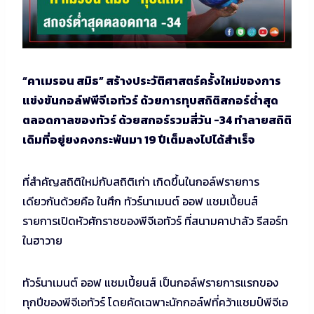
“คาเมรอน สมิธ” สร้างประวัติศาสตร์ครั้งใหม่ของการ
แข่งขันกอล์ฟพีจีเอทัวร์ ด้วยการทุบสถิติสกอร์ต่ำสุด
ตลอดกาลของทัวร์ ด้วยสกอร์รวมสี่วัน -34 ทำลายสถิติ
เดิมที่อยู่ยงคงกระพันมา 19 ปีเต็มลงไปได้สำเร็จ
ที่สำคัญสถิติใหม่กับสถิติเก่า เกิดขึ้นในกอล์ฟรายการ
เดียวกันด้วยคือ ในศึก ทัวร์นาเมนต์ ออฟ แชมเปี้ยนส์
รายการเปิดหัวศักราชของพีจีเอทัวร์ ที่สนามคาปาลัว รีสอร์ท
ในฮาวาย
ทัวร์นาเมนต์ ออฟ แชมเปี้ยนส์ เป็นกอล์ฟรายการแรกของ
ทุกปีของพีจีเอทัวร์ โดยคัดเฉพาะนักกอล์ฟที่คว้าแชมป์พีจีเอ