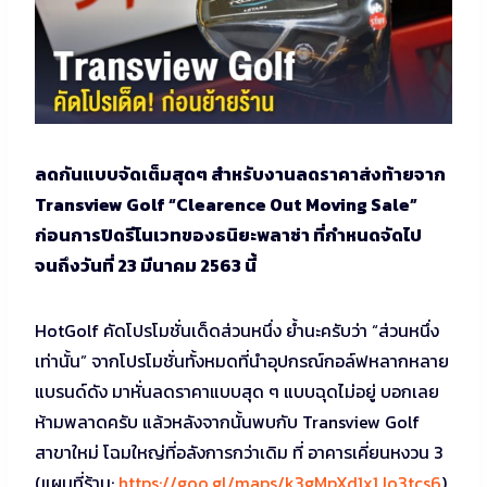
ลดกันแบบจัดเต็มสุดๆ สำหรับงานลดราคาส่งท้ายจาก
Transview Golf “Clearence Out Moving Sale”
ก่อนการปิดรีโนเวทของธนิยะพลาซ่า ที่กำหนดจัดไป
จนถึงวันที่ 23 มีนาคม 2563 นี้
HotGolf คัดโปรโมชั่นเด็ดส่วนหนึ่ง ย้ำนะครับว่า “ส่วนหนึ่ง
เท่านั้น” จากโปรโมชั่นทั้งหมดที่นำอุปกรณ์กอล์ฟหลากหลาย
แ
บรนด์ดัง มาหั่นลดราคาแบบสุด ๆ แบบฉุดไม่อยู่ บอกเลย
ห้ามพลาดครับ แล้วหลังจากนั้นพบกับ Transview Golf
สาขาใหม่ โฉมใหญ่ที่อลังการกว่าเดิม ที่ อาคารเคี่ยนหงวน 3
(แผนที่ร
้าน:
https://goo.gl/maps/
k3gMpXd1x1Jo3tcs6
)