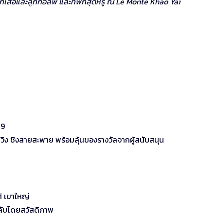
ะลึกเสื้อและลูกกอล์ฟ และที่พักสุดหรู ณ Le Monte Khao Yai
19
วิง ชิงสายสะพาย พร้อมลุ้นของรางวัลจากผู้สนับสนุน
้ เขาใหญ่
กลับโดยสวัสดิภาพ