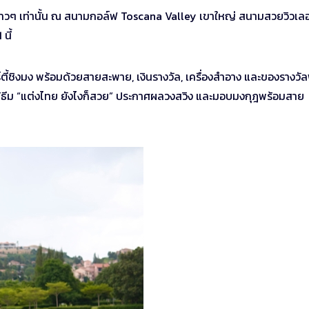
สาวๆ เท่านั้น ณ สนามกอล์ฟ Toscana Valley เขาใหญ่ สนามสวยวิวเลอค
นี้
์ตี้ชิงมง พร้อมด้วยสายสะพาย, เงินรางวัล, เครื่องสำอาง และของรางวั
้ธีม “แต่งไทย ยังไงก็สวย” ประกาศผลวงสวิง และมอบมงกุฎพร้อมสาย