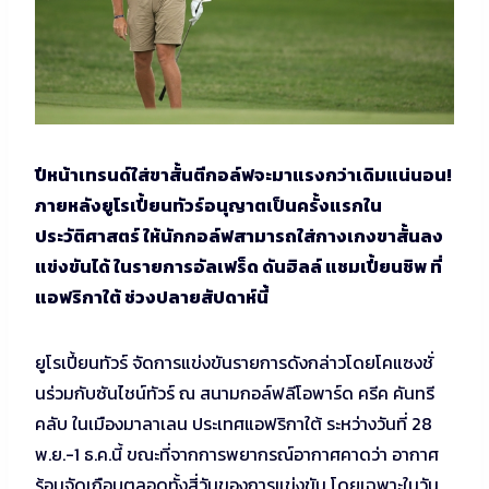
ปีหน้าเทรนด์ใส่ขาสั้นตีกอล์ฟจะมาแรงกว่าเดิมแน่นอน!
ภายหลังยูโรเปี้ยนทัวร์อนุญาตเป็นครั้งแรกใน
ประวัติศาสตร์ ให้นักกอล์ฟสามารถใส่กางเกงขาสั้นลง
แข่งขันได้ ในรายการอัลเฟร็ด ดันฮิลล์ แชมเปี้ยนชิพ ที่
แอฟริกาใต้ ช่วงปลายสัปดาห์นี้
ยูโรเปี้ยนทัวร์ จัดการแข่งขันรายการดังกล่าวโดยโคแซงชั่
นร่วมกับซันไชน์ทัวร์ ณ สนามกอล์ฟลีโอพาร์ด ครีค คันทรี
คลับ ในเมืองมาลาเลน ประเทศแอฟริกาใต้ ระหว่างวันที่ 28
พ.ย.-1 ธ.ค.นี้ ขณะที่จากการพยากรณ์อากาศคาดว่า อากาศ
ร้อนจัดเกือบตลอดทั้งสี่วันของการแข่งขัน โดยเฉพาะในวัน