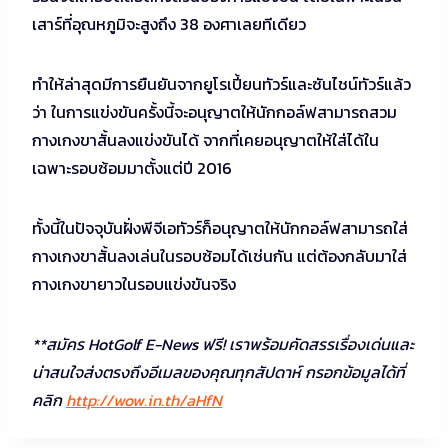
เสาร์ที่อุณหภูมิจะสูงถึง 38 องศาเลยทีเดียว
ทำให้ล่าสุดมีการยืนยันจากยูโรเปี้ยนทัวร์และซันไชน์ทัวร์แล้ว
ว่า ในการแข่งขันครั้งนี้จะอนุญาตให้นักกอล์ฟสามารถสวม
กางเกงขาสั้นลงแข่งขันได้ จากที่เคยอนุญาตให้ใส่ได้ใน
เฉพาะรอบซ้อมมาตั้งแต่ปี 2016
ทั้งนี้ในปัจจุบันฝั่งพีจีเอทัวร์ก็อนุญาตให้นักกอล์ฟสามารถใส่
กางเกงขาสั้นลงเล่นในรอบซ้อมได้เช่นกัน แต่ต้องกลับมาใส่
กางเกงขายาวในรอบแข่งขันจริง
**สมัคร HotGolf E-News ฟรี! เราพร้อมคัดสรรเรื่องเด่นและ
น่าสนใจส่งตรงถึงอีเมลของคุณทุกสัปดาห์ กรอกข้อมูลได้ที่
คลิก
http://wow.in.th/aHfN