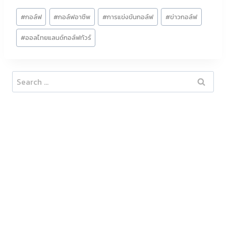
Post
#
กอล์ฟ
#
กอล์ฟอาชีพ
#
การแข่งขันกอล์ฟ
#
ข่าวกอล์ฟ
Tags:
#
ออลไทยแลนด์กอล์ฟทัวร์
Search
for: