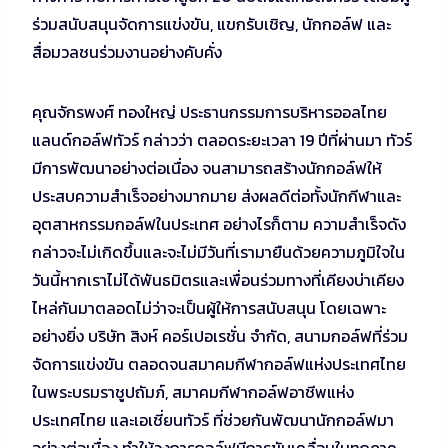
ร่วมสนับสนุนจัดการแข่งขัน, แขกรับเชิญ, นักกอล์ฟ และ
สื่อมวลชนร่วมงานอย่างคับคั่ง
คุณจักรพงศ์ ทองใหญ่ ประธานกรรมการบริหารออลไทย
แลนด์กอล์ฟทัวร์ กล่าวว่า ตลอดระยะเวลา 19 ปีที่ผ่านมา ทัวร์
มีการพัฒนาอย่างต่อเนื่อง จนสามารถสร้างนักกอล์ฟให้
ประสบความสำเร็จอย่างมากมาย ส่งผลดีต่อทั้งนักกีฬาและ
อุตสาหกรรมกอล์ฟในประเทศ อย่างไรก็ตาม ความสำเร็จดัง
กล่าวจะไม่เกิดขึ้นและจะไม่มีวันที่เรามายืนด้วยความภูมิใจใน
วันนี้หากเราไม่ได้พันธมิตรและเพื่อนร่วมทางที่เคียงบ่าเคียง
ไหล่กันมาตลอดไม่ว่าจะเป็นผู้ให้การสนับสนุน โดยเฉพาะ
อย่างยิ่ง บริษัท สิงห์ คอร์เปอเรชั่น จำกัด, สนามกอล์ฟที่ร่วม
จัดการแข่งขัน ตลอดจนสมาคมกีฬากอล์ฟแห่งประเทศไทย
ในพระบรมราชูปถัมภ์, สมาคมกีฬากอล์ฟอาชีพแห่ง
ประเทศไทย และเอเชี่ยนทัวร์ ที่ช่วยกันพัฒนานักกอล์ฟมา
อย่างต่อเนื่อง ทำให้วงการกอล์ฟมีการขับเคลื่อนในทุกภาค