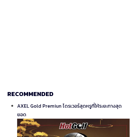
RECOMMENDED
AXEL Gold Premiun ไดรเวอร์สุดหรูที่ให้ระยะทางสุด
ยอด