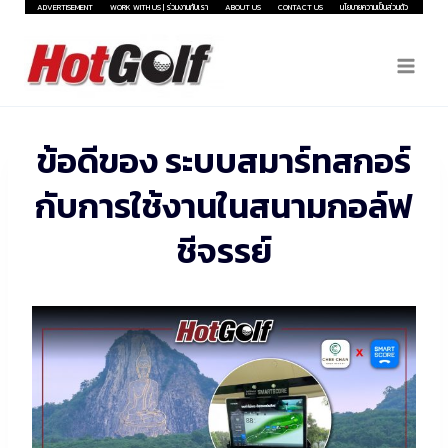
Skip
ADVERTISEMENT
WORK WITH US | ร่วมงานกับเรา
ABOUT US
CONTACT US
นโยบายความเป็นส่วนตัว
to
content
ข้อดีของ ระบบสมาร์ทสกอร์
กับการใช้งานในสนามกอล์ฟ
ชีจรรย์