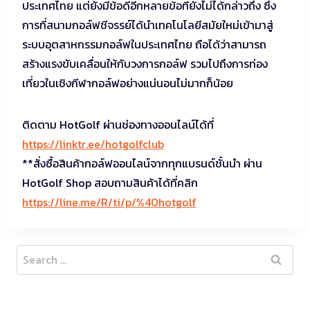
ประเทศไทย แต่ยังมีข้อดีอีกหลายข้อที่ยังไม่ได้กล่าวถึง ซึ่ง
การที่สนามกอล์ฟชีจรรย์ได้นำเทคโนโลยีสมัยใหม่เข้ามาสู่
ระบบอุตสาหกรรมกอล์ฟในประเทศไทย ถือได้ว่าสามารถ
สร้างแรงขับเคลื่อนให้กับวงการกอล์ฟ รวมไปถึงการท่อง
เที่ยวในเชิงกีฬากอล์ฟอย่างแน่นอนไม่มากก็น้อย
ติดตาม HotGolf ผ่านช่องทางออนไลน์ได้ที่
https://linktr.ee/hotgolfclub
**สั่งซื้อสินค้ากอล์ฟออนไลน์จากทุกแบรนด์ชั้นนำ ผ่าน
HotGolf Shop สอบถามสินค้าได้ที่คลิก
https://line.me/R/ti/p/%40hotgolf
Search
for: