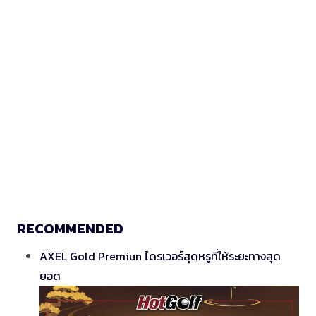
RECOMMENDED
AXEL Gold Premiun ไดรเวอร์สุดหรูที่ให้ระยะทางสุด
ยอด