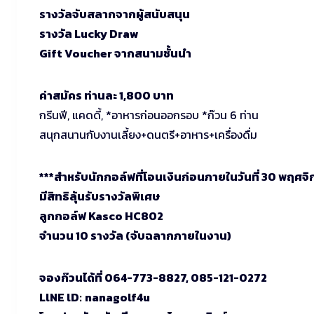
รางวัลจับสลากจากผู้สนับสนุน
รางวัล Lucky Draw
Gift Voucher จากสนามชั้นนำ
ค่าสมัคร ท่านละ 1,800 บาท
กรีนฟี, แคดดี้, *อาหารก่อนออกรอบ *ก๊วน 6 ท่าน
สนุกสนานกับงานเลี้ยง+ดนตรี+อาหาร+เครื่องดื่ม
***สำหรับนักกอล์ฟที่โอนเงินก่อนภายในวันที่ 30 พฤศจ
มีสิทธิลุ้นรับรางวัลพิเศษ
ลูกกอล์ฟ Kasco HC802
จำนวน 10 รางวัล (จับฉลากภายในงาน)
จองก๊วนได้ที่ 064-773-8827, 085-121-0272
LlNE lD:
nanagolf4u