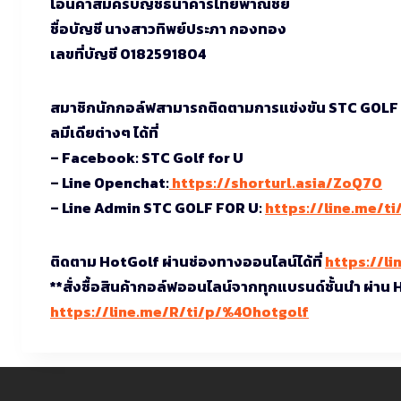
โอนค่าสมัครบัญชีธนาคารไทยพาณิชย์
ชื่อบัญชี นางสาวทิพย์ประภา กองทอง
เลขที่บัญชี 0182591804
สมาชิกนักกอล์ฟสามารถติดตามการแข่งขัน STC GOLF
ลมีเดียต่างๆ ได้ที่
– Facebook: STC Golf for U
– Line Openchat:
https://shorturl.asia/ZoQ70
– Line Admin STC GOLF FOR U:
https://line.me/t
ติดตาม HotGolf ผ่านช่องทางออนไลน์ได้ที่
https://li
**สั่งซื้อสินค้ากอล์ฟออนไลน์จากทุกแบรนด์ชั้นนำ ผ่าน
https://line.me/R/ti/p/%40hotgolf