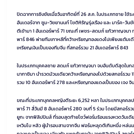
ปิดฉากการชิงชัยเมื่อวันอาทิตย์ที่ 26 ส.ค. ในประเภทชาย ใช้ร
อันเดอร์จาก ซูม-วิชยานนท์ โชติหิรัญรุ่งเรือง และ มาร์ค-วัน
ตีเข้ามา 1 อันเดอร์พาร์ 71 ขณะที่ เพชร-สดมภ์ แก้วกาญจนา
พาร์ 846 พ่ายทีมเกาหลีที่คว้าเหรียญทองแดงไปเพียงแต้มเดี
เหรียญเงินเป็นของทีมจีน ที่สกอร์รวม 21 อันเดอร์พาร์ 843
ในประเภทบุคคลชาย สดมภ์ แก้วกาญจนา จบอันดับดีสุดในกลุ่ม
นากาชิมา นำรวดม้วนเดียวคว้าเหรียญทองไปด้วยสกอร์รวม 11 อ
รวม 10 อันเดอร์พาร์ 278 และเหรียญทองแดงเป็นของ เจง จิน
ขณะที่ประเภทบุคคลหญิงตีระยะ 6,252 หลา ในประเภทบุคคลปรากฎว
พาร์ 71 สี่วันมี 8 อันเดอร์พาร์ 280 จบที่ 5 ร่วม โดยมีสกอ
ยูกะ จากฟิลิปปินส์ ที่รอบสุดท้ายโชว์ฟอร์มร้อนแรงหวดวันเดี
เหวินโบ หลิว ผู้นำรอบสามจากจีน ฟอร์มหลุดตีเกินหนึ่ง หล่นม
ทองแดงเป็นของ เบียงก้า แพคดันกานัน จากฟิลิปปินส์ สกอร์ร