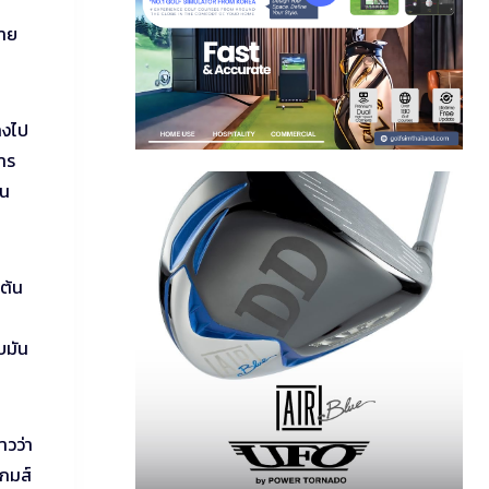
่าย
างไป
การ
ใน
เต้น
บมัน
าวว่า
เกมส์