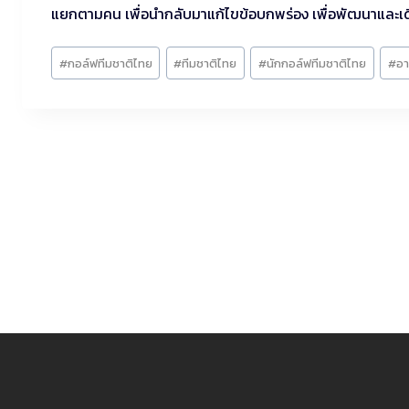
แยกตามคน เพื่อนำกลับมาแก้ไขข้อบกพร่อง เพื่อพัฒนาและเดิ
Post
#
กอล์ฟทีมชาติไทย
#
ทีมชาติไทย
#
นักกอล์ฟทีมชาติไทย
#
อา
Tags: