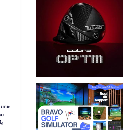
า ขณะ
ดย
่ง