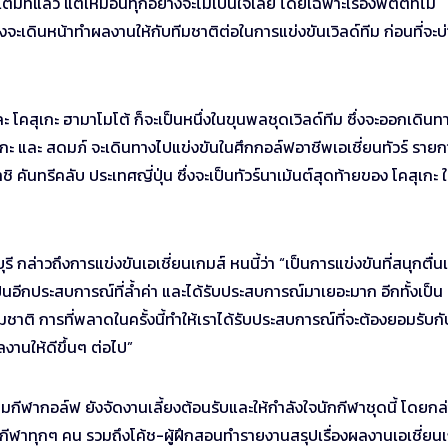
มที่แล้ว แต่เหมือนทุกอย่างจะไม่เป็นใจเลย โดยเฉพาะเรื่องพัตต์ที่ไม่
งจะเดินหน้าทำผลงานให้กับทีมชาติต่อในการแข่งขันเวิลด์ทีม ก่อนที่จะบ
ะ โคสุเกะ ฮามาโมโต้ ก็จะเป็นหนึ่งในขุนพลชุดเวิลด์ทีม ซึ่งจะออกเดินท
โคสุเกะ และ สดมภ์ จะเดินทางไปแข่งขันในศึกกอล์ฟอาชีพเอเชี่ยนทัวร์ ราย
าชิ คันทรีคลับ ประเทศญี่ปุ่น ซึ่งจะเป็นทัวร์นาเม้นต์สุดท้ายของ โคสุเกะ 
 กล่าวถึงการแข่งขันเอเชี่ยนเกมส์ หนนี้ว่า “เป็นการแข่งขันที่สนุกตื่น
ป็นอีกประสบการณ์ที่ล้ำค่า และได้รับประสบการณ์มาเยอะมาก อีกทั้งเป็น
ีมชาติ การที่พลาดในครั้งนี้ทำให้เราได้รับประสบการณ์ที่จะต้องยอมรับกั
งานให้ดีขึ้นๆ ต่อไป”
คมกีฬากอล์ฟ ยังจัดงานเลี้ยงต้อนรับและให้กำลังใจนักกีฬาชุดนี้ โดยกล่
ักกีฬาทุกๆ คน รวมถึงโค้ช-ผู้ฝึกสอนทำรายงานสรุปเรื่องผลงานเอเชี่ยน