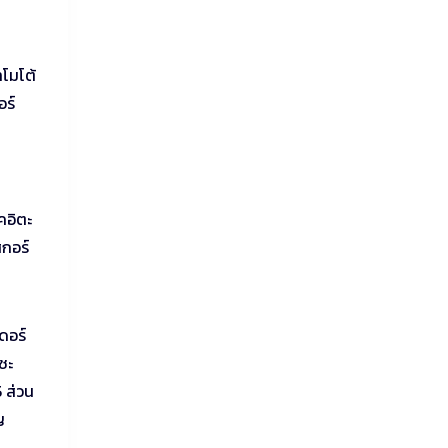
าโมโต้
อร์
คอิตะ
สกอร์
ดอร์
ซะ
 ส่วน
ญ