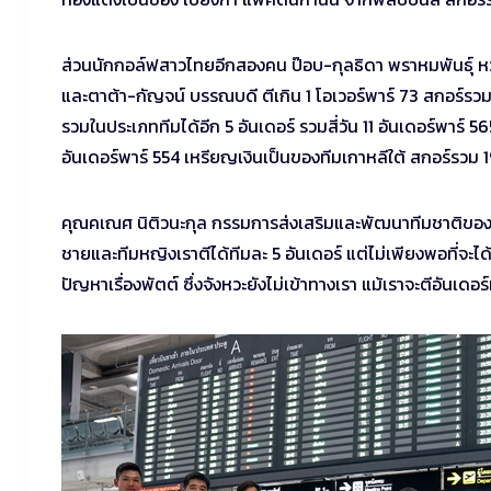
ส่วนนักกอล์ฟสาวไทยอีกสองคน ป๊อบ-กุลธิดา พราหมพันธุ์ หวด
และตาต้า-กัญจน์ บรรณบดี ตีเกิน 1 โอเวอร์พาร์ 73 สกอร์รวม 
รวมในประเภททีมได้อีก 5 อันเดอร์ รวมสี่วัน 11 อันเดอร์พาร์ 
อันเดอร์พาร์ 554 เหรียญเงินเป็นของทีมเกาหลีใต้ สกอร์รวม 
คุณคเณศ นิติวนะกุล กรรมการส่งเสริมและพัฒนาทีมชาติของสม
ชายและทีมหญิงเราตีได้ทีมละ 5 อันเดอร์ แต่ไม่เพียงพอที่จะได
ปัญหาเรื่องพัตต์ ซึ่งจังหวะยังไม่เข้าทางเรา แม้เราจะตีอันเดอร์