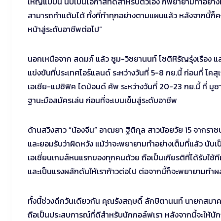
ใหญ่แบบนี้ นับเป็นโอกาสที่ดีสำหรับตัวเอง ก็พยายามทำอย่างเต็
สามารถทำแต้มได้ ทั้งที่ทำทุกอย่างตามแผนแล้ว หลังจากนี้ก็ค
หน้าสู่ระดับอาชีพต่อไป”
นอกเหนือจาก สดมภ์ แล้ว ซูม-วิชยานนท์ โชติหิรัญรุ่งเรือง แล
แข่งขันที่ประเทศไอร์แลนด์ ระหว่างวันที่ 5-8 กย.นี้ ก่อนที่ 
เอเชีย-แปซิฟิค ไดม้อนด์ คัพ ระหว่างวันที่ 20-23 กย.นี้ ที่ มูซ
ฐานะมือสมัครเล่น ก่อนที่จะเบนเข็มสู่ระดับอาชีพ
ด้านสวิงสาว “น้องจีน” อาฒยา ฐิติกุล สาวน้อยวัย 15 จากราชบุรี
และยอมรับว่าผิดหวัง แม้ว่าจะพยายามทำอย่างเต็มที่แล้ว นับเ
เอเชี่ยนเกมส์หนแรกของทุกคนด้วย ถือเป็นเกียรติที่ได้รับใช้ท
และเป็นแรงผลักดันให้เราก้าวต่อไป ต่อจากนี้ก็จะพยายามทำผล
ทั้งนี้ช่วงดึกวันเดียวกัน คุณรังสฤษดิ์ ลักษิตานนท์ นายกสมา
ถือเป็นประสบการณ์ที่ดีสำหรับนักกอล์ฟเรา หลังจากนี้จะให้น