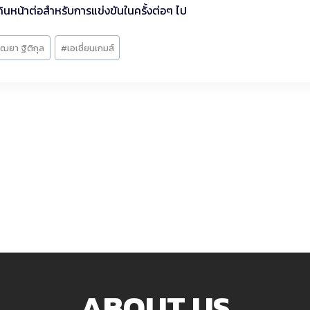
นหน้าต่อสำหรับการแข่งขันในครั้งต่อๆ ไป
ฒยา ฐิติกุล
#
เอเชี่ยนเกมส์
ABOUT US