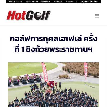
Skip
ADVERTISEMENT
WORK WITH US | ร่วมงานกับเรา
ABOUT US
CONTACT US
นโยบายความเป็นส่วนตัว
to
content
กอล์ฟการกุศลเฮเฟเล่ ครั้ง
ที่ 1 ชิงถ้วยพระราชทานฯ