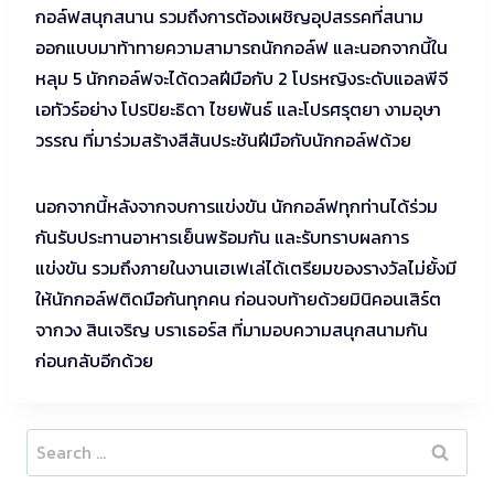
กอล์ฟสนุกสนาน รวมถึงการต้องเผชิญอุปสรรคที่สนาม
ออกแบบมาท้าทายความสามารถนักกอล์ฟ และนอกจากนี้ใน
หลุม 5 นักกอล์ฟจะได้ดวลฝีมือกับ 2 โปรหญิงระดับแอลพีจี
เอทัวร์อย่าง โปรปิยะธิดา ไชยพันธ์ และโปรศรุตยา งามอุษา
วรรณ ที่มาร่วมสร้างสีสันประชันฝีมือกับนักกอล์ฟด้วย
นอกจากนี้หลังจากจบการแข่งขัน นักกอล์ฟทุกท่านได้ร่วม
กันรับประทานอาหารเย็นพร้อมกัน และรับทราบผลการ
แข่งขัน รวมถึงภายในงานเฮเฟเล่ได้เตรียมของรางวัลไม่ยั้งมี
ให้นักกอล์ฟติดมือกันทุกคน ก่อนจบท้ายด้วยมินิคอนเสิร์ต
จากวง สินเจริญ บราเธอร์ส ที่มามอบความสนุกสนามกัน
ก่อนกลับอีกด้วย
Search
for: