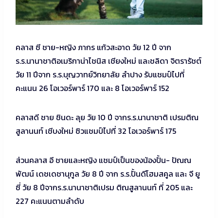
คลาส ซี ชาย-หญิง ภากร แก้วสะอาด วัย 12 ปี จาก
ร.ร.นานาชาติอเมริกาน่าไชนิส เชียงใหม่ และชลิดา จิตรารัชต์
วัย 11 ปีจาก ร.ร.บุญวาทย์วิทยาลัย ลำปาง รับแชมป์ไปที่
คะแนน 26 โอเวอร์พาร์ 170 และ 8 โอเวอร์พาร์ 152
คลาสดี ชาย ชินดะ ลุย วัย 10 ปี จากร.ร.นานาชาติ เปรมติณ
สูลานนท์ เชีบงใหม่ ซิวแชมป์ไปที่ 32 โอเวอร์พาร์ 175
ส่วนคลาส อี ชายและหญิง แชมป์เป็นของน้องปั้น- ปัณณ
พัฒน์ เดชเดชานุกูล วัย 8 ปี จาก ร.ร.ปั้นดีโฮมสคูล และ จี ยู
ซี่ วัย 8 ปีจากร.ร.นานาชาติเปรม ติณสูลานนท์ ที่ 205 และ
227 คะแนนตามลำดับ