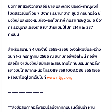
ปิดท้ายที่สวิงจิ๋วคลาสอีอี ชาย และหญิง น้องดี-ภาณุพงศ์
โชติสิริวรนันท์ วัย 7 ปีจากร.ร.นานาชาติ ยูนิตี้ คอนคอร์ด ชี
ยงใหม่ และน้องหมี่เกี๊ยว-อังค์ชญาห์ คันธาเศรษฐ วัย 6 ปีจา
กร.ร.อนุบาลเชียงราย เข้าป้ายแชมป์ไปที่ 214 และ 237
คะแนน
สำหรับสนามที่ 4 ประจำปี 2565-2566 จะจัดให้มีขึ้นระหว่าง
วันที่ 1-2 กรกฎาคม 2566 ณ สนามกอล์ฟอัลไพน์ กอล์ฟ
รีสอร์ท จ.เชียงใหม่ สมัครและสอบถามได้ที่ชมรมนักกอล์ฟ
เยาวชนไทยภาคเหนือ โทร.089 759 1003,086 565 1565
หรือเข้าไปดูได้ที่เว็บไซท์
www.ntjgc.org
——————————
**สั่งซื้อสินค้ากอล์ฟออนไลน์จากทุกแบรนด์ชั้นนำ ผ่าน