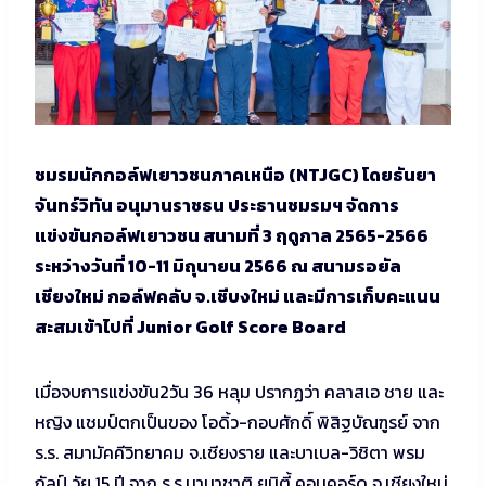
ชมรมนักกอล์ฟเยาวชนภาคเหนือ (NTJGC) โดยธันยา
จันทร์วิทัน อนุมานราชธน ประธานชมรมฯ จัดการ
แข่งขันกอล์ฟเยาวชน สนามที่ 3 ฤดูกาล 2565-2566
ระหว่างวันที่ 10-11 มิถุนายน 2566 ณ สนามรอยัล
เชียงใหม่ กอล์ฟคลับ จ.เชีบงใหม่ และมีการเก็บคะแนน
สะสมเข้าไปที่ Junior Golf Score Board
เมื่อจบการแข่งขัน2วัน 36 หลุม ปรากฏว่า คลาสเอ ชาย และ
หญิง แชมป์ตกเป็นของ โอดิ้ว-กอบศักดิ์ พิสิฐบัณฑูรย์ จาก
ร.ร. สมามัคคีวิทยาคม จ.เชียงราย และบาเบล-วิชิตา พรม
กัลป์ วัย 15 ปี จาก ร.ร.นานาชาติ ยูนิตี้ คอนคอร์ด จ.เชียงใหม่