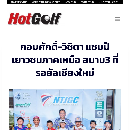
Skip
ADVERTISEMENT
WORK WITH US | ร่วมงานกับเรา
ABOUT US
CONTACT US
นโยบายความเป็นส่วนตัว
to
content
กอบศักดิ์-วิชิตา แชมป์
เยาวชนภาคเหนือ สนาม3 ที่
รอยัลเชียงใหม่