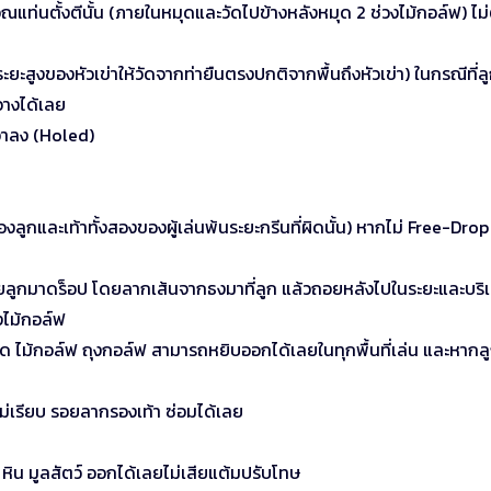
วณแท่นตั้งตีนั้น (ภายในหมุดและวัดไปข้างหลังหมุด 2 ช่วงไม้กอล์ฟ) ไม่
ยะสูงของหัวเข่าให้วัดจากท่ายืนตรงปกติจากพื้นถึงหัวเข่า) ในกรณีที่ล
วางได้เลย
ว่าลง (Holed)
งลูกและเท้าทั้งสองของผู้เล่นพ้นระยะกรีนที่ผิดนั้น) หากไม่ Free-Drop
ถอยลูกมาดร็อป โดยลากเส้นจากธงมาที่ลูก แล้วถอยหลังไปในระยะและบริเ
งไม้กอล์ฟ
ด ไม้กอล์ฟ ถุงกอล์ฟ สามารถหยิบออกได้เลยในทุกพื้นที่เล่น และหากล
ม่เรียบ รอยลากรองเท้า ซ่อมได้เลย
หิน มูลสัตว์ ออกได้เลยไม่เสียแต้มปรับโทษ