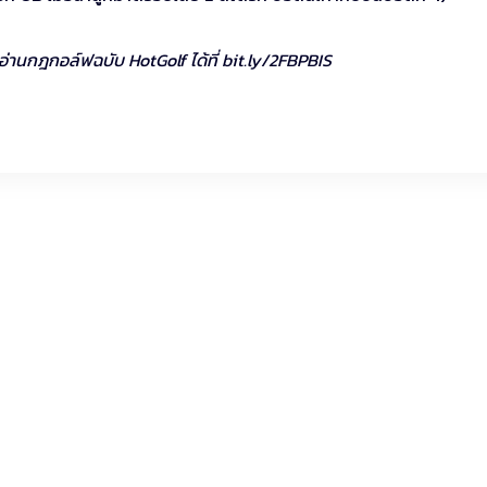
ออ่านกฎกอล์ฟฉบับ HotGolf ได้ที่ bit.ly/2FBPBIS