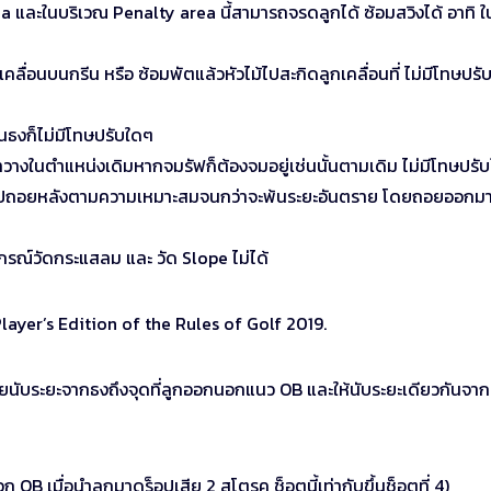
a และในบริเวณ Penalty area นี้สามารถจรดลูกได้ ซ้อมสวิงได้ อาทิ ใ
เคลื่อนบนกรีน หรือ ซ้อมพัตแล้วหัวไม้ไปสะกิดลูกเคลื่อนที่ ไม่มีโทษปรับ
นธงก็ไม่มีโทษปรับใดๆ
าวางในตำแหน่งเดิมหากจมรัฟก็ต้องจมอยู่เช่นนั้นตามเดิม ไม่มีโทษปรั
มาดร็อปถอยหลังตามความเหมาะสมจนกว่าจะพ้นระยะอันตราย โดยถอยออกมา
กรณ์วัดกระแสลม และ วัด Slope ไม่ได้
 Player’s Edition of the Rules of Golf 2019.
ดยนับระยะจากธงถึงจุดที่ลูกออกนอกแนว OB และให้นับระยะเดียวกันจา
OB เมื่อนำลูกมาดร็อปเสีย 2 สโตรค ช็อตนี้เท่ากับขึ้นช็อตที่ 4)