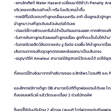
-ยกเลิกศัพท์ Water Hazard เปลี่ยนมาใช้คำว่า Penalty Are
บริเวณเขตสีแดงข้างน้ำ หรือ ในบริเวณน้ำตื้น
-กรณีที่ไม่มีเจตนาทำลูกเคลื่อนบนกรีน อาทิ เล็งลูกแล้วจู่ๆลูก
นำลูกมาวางที่จุดเดิมแล้วเล่นต่อได้เลย
-ต่อแต่นี้การพัตบนกรีนไม่จำเป็นต้องเอาธงออก หากพัตชนคั
-ในการค้นหาลูกแล้วเผลอทำลูกเคลื่อน ลูกที่กระเด็นไปให้นำม
-ในกรณีเจอสัตว์อันตรายเช่น งู รังต่อ รวงผึ้ง ให้นำลูก
เส้นตรงจากธงถึงจุดลูกตกถอยหลังออกมาเป็นเส้นตรง
-อนุญาติให้ Amateur สามารถใช้อุปกรณ์วัดระยะได้ แต่ใช้อุป
ทั้งหมดนี้อ้างอิงมาจากคำอธิบายของ อ.สิทธิพร โรจนศิริ และ
และอีกกรณีการตีลูก OB สามารถไปตีที่จุดผ่อนปรนได้เลย โ
ถึงขอบแฟร์เวย์ แล้ววัดระยะดร็อป 2 ช่วงไม้กอล์ฟ
ช็อตนี้ให้นับปรับโทษ 2 สโตรค (สมมติ ไดร์ฟจากแท่นทีออฟออก 