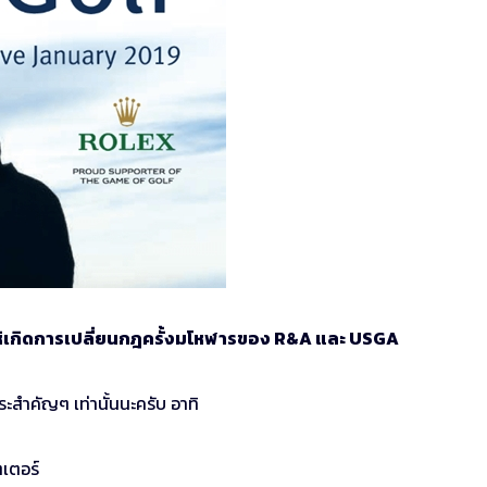
ห่เกิดการเปลี่ยนกฎครั้งมโหฬารของ R&A และ USGA
ะสำคัญๆ เท่านั้นนะครับ อาทิ
ตเตอร์