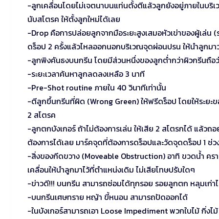
-ลูกเคลื่อนโดยไม่เจตนาบนแท่นตั้งตีแล้วลูกยังอยู่ภายในบริเ
นับสโตรค ให้ตั้งลูกใหม่ได้เลย
-Drop คือการปล่อยลูกจากมือระยะสูงเสมอหัวเข่าของผู้เล่น (ระ
ดร็อป 2 ครั้งแล้วไหลออกนอกบริเวณจุดผ่อนปรน ให้นำลูกมา
-ลูกพิงคันธงบนกรีน โดยมีส่วนหนึ่งของลูกต่ำกว่าผิวกรีนถือ
-ระยะเวลาค้นหาลูกลดลงเหลือ 3 นาที
-Pre-Shot routine ภายใน 40 วินาทีเท่านั้น
-ตีลูกขึ้นกรีนที่ผิด (Wrong Green) ให้ฟรีดร็อป โดยให้ระยะขอ
2 สโตรค
-ลูกตกบังเกอร์ ถ้าไม่ต้องการเล่น ให้เสีย 2 สโตรกได้ แล้ว
ต้องการได้เลย มาร์คจุดที่ต้องการดร็อปและวัดจุดดร็อป 1 ช่ว
-สิ่งของกีดขวาง (Moveable Obstruction) อาทิ ขวดน้ำ ครา
เคลื่อนให้นำลูกมาไว้ที่ตำแหน่งเดิม ไม่เสียโทษปรับใดๆ
-ข่าวดี!!! บนกรีน สามารถซ่อมได้ทุกรอย รอยลูกตก หลุมเก่าไ
-บนกรีนเศษทราย หญ้า ขี้หนอน สามารถปัดออกได้
-ในบังเกอร์สามารถเอา Loose Impediment พวกใบไม้ กิ่งไม้ 