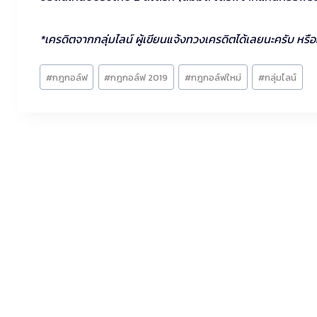
*เครดิตจากกลุ่มไลน์ ผู้เขียนแจ้งทวงเครดิตได้เลยนะครับ หรื
Post
#
กฎกอล์ฟ
#
กฎกอล์ฟ 2019
#
กฎกอล์ฟใหม่
#
กลุ่มไลน์
Tags: